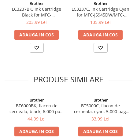
Brother
Brother
LC3237BK, Ink Cartridge
LC3237C, Ink Cartridge Cyan
Black for MFC-
for MFC-J5945DW/MFC-
J5945DW/MFC-
J6945DW/MFC-J6947DW
203,99 Lei
135,99 Lei
J6945DW/MFC-J6947DW
(1.500 pagini)
(3.000 pagini)
ADAUGA IN COS
ADAUGA IN COS
PRODUSE SIMILARE
Brother
Brother
BT6000BK, flacon de
BT5000C, flacon de
cerneala, black, 6.000 pag,
cerneala, cyan, 5.000 pag,
Ink Benefit DCP-
Ink Benefit DCP-
44,99 Lei
33,99 Lei
T300/T500W/T700W
T300/T500W/T700W
ADAUGA IN COS
ADAUGA IN COS