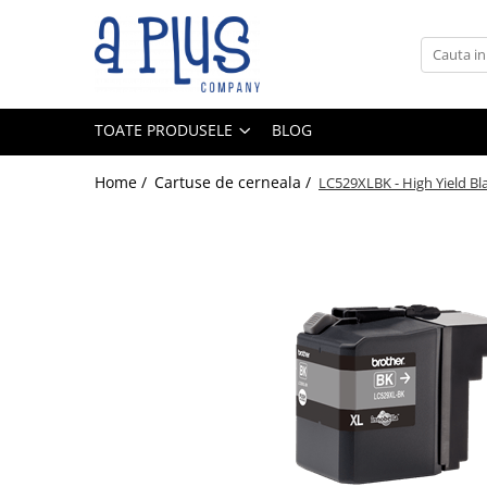
Toate Produsele
Benzi pentru etichete
TOATE PRODUSELE
BLOG
Cartuse de cerneala
Cartuse toner
Home /
Cartuse de cerneala /
LC529XLBK - High Yield Bl
Colectoare toner rezidual
Kit mentenanta
Unitate cilindru (Drum unit)