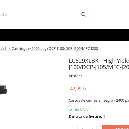
ack Ink Cartridge (~2400 pag) DCP-J100/DCP-J105/MFC-J200
LC529XLBK - High Yield
J100/DCP-J105/MFC-J2
Brother
42,99 Lei
Cartuș de cerneală neagră - 2400 pa
IN STOC
Durata de livrare:
1