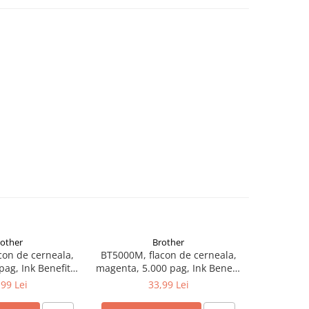
rother
Brother
con de cerneala,
BT5000M, flacon de cerneala,
BT5000Y, 
pag, Ink Benefit
magenta, 5.000 pag, Ink Benefit
yellow, 5.
/T500W/T700W
DCP-T300/T500W/T700W
DCP-T3
,99 Lei
33,99 Lei