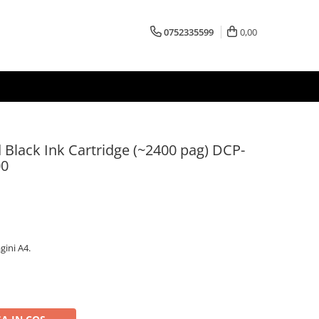
0752335599
0,00
 Black Ink Cartridge (~2400 pag) DCP-
00
gini A4.