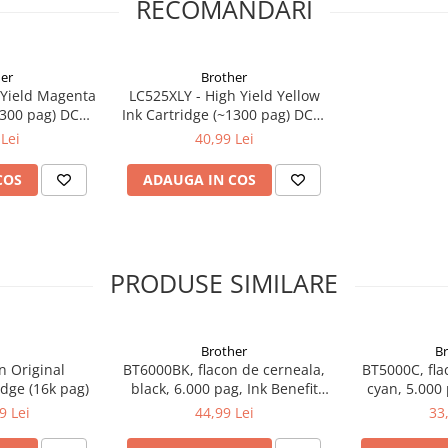
RECOMANDARI
er
Brother
 Yield Magenta
LC525XLY - High Yield Yellow
1300 pag) DCP-
Ink Cartridge (~1300 pag) DCP-
5/MFC-J200
J100/DCP-J105/MFC-J200
Lei
40,99 Lei
COS
ADAUGA IN COS
PRODUSE SIMILARE
Brother
B
n Original
BT6000BK, flacon de cerneala,
BT5000C, fla
dge (16k pag)
black, 6.000 pag, Ink Benefit
cyan, 5.000 
DCP-T300/T500W/T700W
DCP-T300
9 Lei
44,99 Lei
33