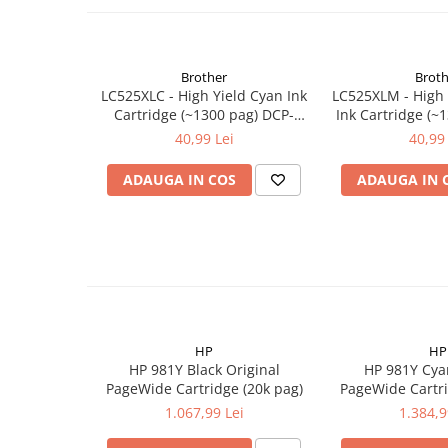
Brother
Broth
LC525XLC - High Yield Cyan Ink
LC525XLM - High
Cartridge (~1300 pag) DCP-
Ink Cartridge (~
J100/DCP-J105/MFC-J200
J100/DCP-J10
40,99 Lei
40,99 
ADAUGA IN COS
ADAUGA IN 
HP
HP
HP 981Y Black Original
HP 981Y Cya
PageWide Cartridge (20k pag)
PageWide Cartri
1.067,99 Lei
1.384,9