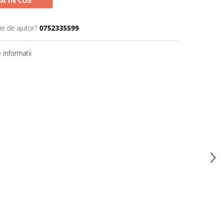
A IN COS
ie de ajutor?
0752335599
informatii