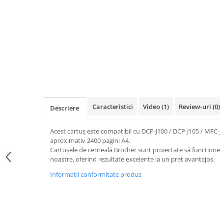
Caracteristici
Video
(1)
Review-uri
(0)
Descriere
Acest cartuș este compatibil cu DCP-J100 / DCP-J105 / MFC-J
aproximativ 2400 pagini A4.
Cartușele de cerneală Brother sunt proiectate să funcțion
noastre, oferind rezultate excelente la un preț avantajos.
Informatii conformitate produs