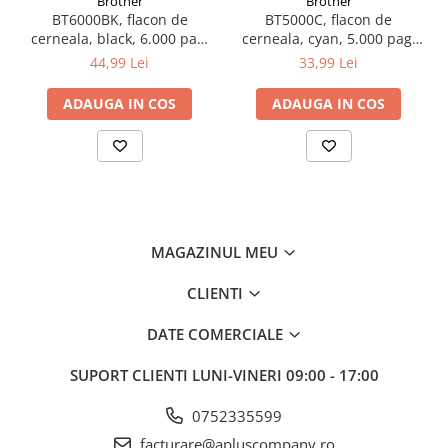
Brother
Brother
BT6000BK, flacon de
BT5000C, flacon de
cerneala, black, 6.000 pag,
cerneala, cyan, 5.000 pag,
Ink Benefit DCP-
Ink Benefit DCP-
44,99 Lei
33,99 Lei
T300/T500W/T700W
T300/T500W/T700W
ADAUGA IN COS
ADAUGA IN COS
MAGAZINUL MEU
CLIENTI
DATE COMERCIALE
SUPORT CLIENTI
LUNI-VINERI 09:00 - 17:00
0752335599
facturare@apluscompany.ro