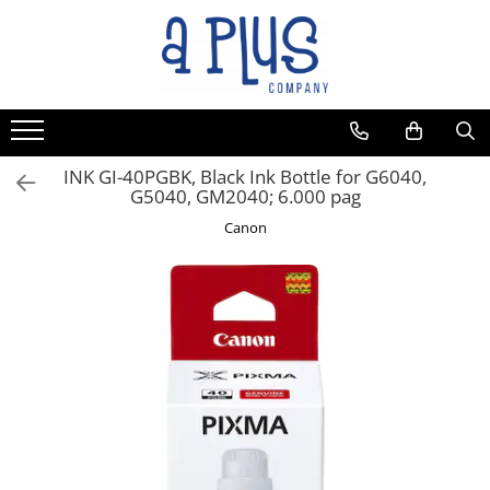
Toate Produsele
Benzi pentru etichete
Cartuse de cerneala
Cartuse toner
INK GI-40PGBK, Black Ink Bottle for G6040,
G5040, GM2040; 6.000 pag
Colectoare toner rezidual
Canon
Kit mentenanta
Unitate cilindru (Drum unit)