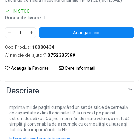
Sticlă de cerneală magenta originală HP GT52 (M0H55AE)
IN STOC
Durata de livrare:
1
Adauga in cos
Cod Produs:
10000434
Ai nevoie de ajutor?
0752335599
Adauga la Favorite
Cere informatii
Descriere
mprimă mii de pagini cumpărând un set de sticle de cerneală
de capacitate extinsă originale HP, la un cost pe pagină
extrem de scăzut. Obţine imprimări de mare volum, o metodă
simplă şi convenabilă de a reumple cu cerneală şi calitatea şi
fiabilitatea imprimării de la HP.