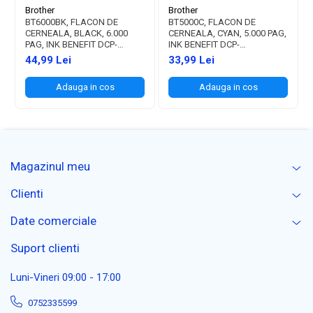
Brother
Brother
BT6000BK, FLACON DE
BT5000C, FLACON DE
CERNEALA, BLACK, 6.000
CERNEALA, CYAN, 5.000 PAG,
PAG, INK BENEFIT DCP-
INK BENEFIT DCP-
T300/T500W/T700W
T300/T500W/T700W
44,99 Lei
33,99 Lei
Adauga in cos
Adauga in cos
Magazinul meu
Clienti
Date comerciale
Suport clienti
Luni-Vineri 09:00 - 17:00
0752335599