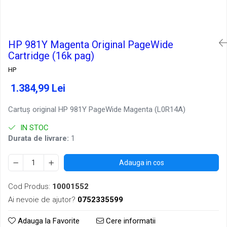
HP 981Y Magenta Original PageWide
Cartridge (16k pag)
HP
1.384,99 Lei
Cartuş original HP 981Y PageWide Magenta (L0R14A)
IN STOC
Durata de livrare:
1
Adauga in cos
Cod Produs:
10001552
Ai nevoie de ajutor?
0752335599
Adauga la Favorite
Cere informatii