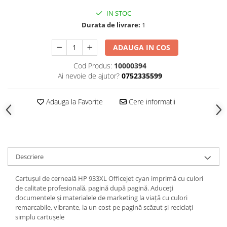
IN STOC
Durata de livrare:
1
ADAUGA IN COS
Cod Produs:
10000394
Ai nevoie de ajutor?
0752335599
Adauga la Favorite
Cere informatii
Descriere
Cartuşul de cerneală HP 933XL Officejet cyan imprimă cu culori
de calitate profesională, pagină după pagină. Aduceţi
documentele şi materialele de marketing la viaţă cu culori
remarcabile, vibrante, la un cost pe pagină scăzut şi reciclaţi
simplu cartuşele