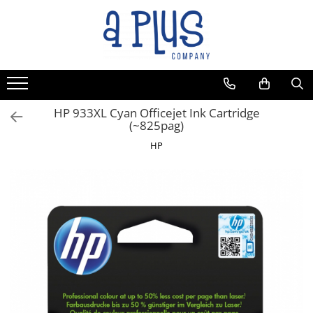
HP 933XL Cyan Officejet Ink Cartridge
(~825pag)
HP