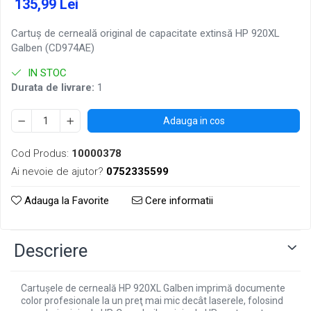
135,99 Lei
Cartuş de cerneală original de capacitate extinsă HP 920XL
Galben (CD974AE)
IN STOC
Durata de livrare:
1
Adauga in cos
Cod Produs:
10000378
Ai nevoie de ajutor?
0752335599
Adauga la Favorite
Cere informatii
Descriere
Cartuşele de cerneală HP 920XL Galben imprimă documente
color profesionale la un preţ mai mic decât laserele, folosind