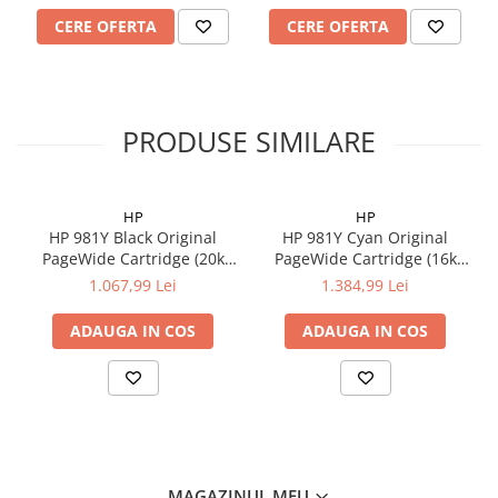
CERE OFERTA
CERE OFERTA
PRODUSE SIMILARE
HP
HP
HP 981Y Black Original
HP 981Y Cyan Original
PageWide Cartridge (20k
PageWide Cartridge (16k
pag)
pag)
1.067,99 Lei
1.384,99 Lei
ADAUGA IN COS
ADAUGA IN COS
MAGAZINUL MEU