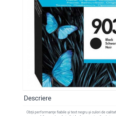
Descriere
Obţii performanţe fiabile şi text negru şi culori de cal