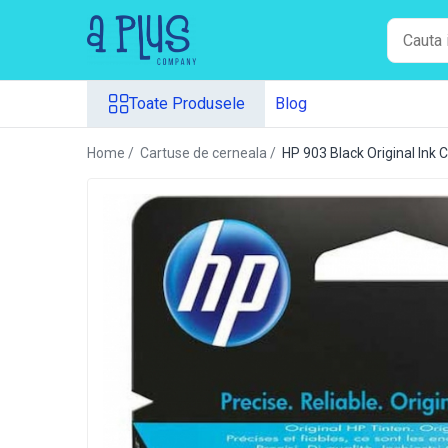
Toate Produsele
Toate Produsele
Blog
Benzi pentru etichete
Cartuse de cerneala
Home /
Cartuse de cerneala /
HP 903 Black Original Ink 
Cartuse toner
Colectoare toner rezidual
Kit mentenanta
Unitate cilindru (Drum unit)