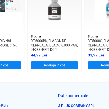
Brother
Brother
RIGINAL
BT6000BK, FLACON DE
BT5000C, FL
RIDGE (16K
CERNEALA, BLACK, 6.000 PAG,
CERNEALA, CY
INK BENEFIT DCP-
INK BENEFIT 
T300/T500W/T700W
T300/T500W
44,99 Lei
33,99 Lei
in cos
Adauga in cos
Adaug
Date comerciale
 Plata
A PLUS COMPANY SRL