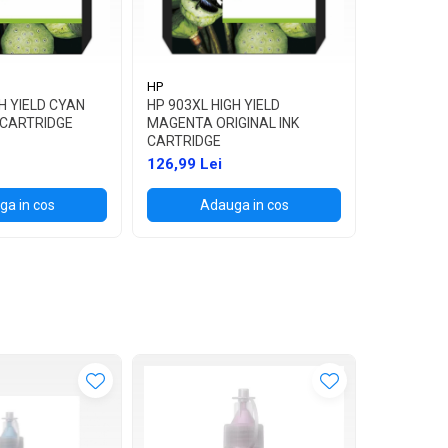
HP
HP
H YIELD CYAN
HP 903XL HIGH YIELD
HP 903XL 
K CARTRIDGE
MAGENTA ORIGINAL INK
ORIGINAL 
CARTRIDGE
126,99 L
126,99 Lei
a in cos
Adauga in cos
Ad