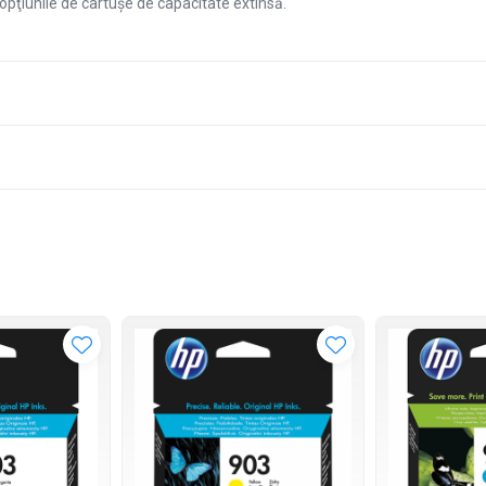
 opţiunile de cartuşe de capacitate extinsă.