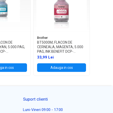
Brother
Brother
ACON DE
BT5000M, FLACON DE
BT5000Y,
AN, 5.000 PAG,
CERNEALA, MAGENTA, 5.000
CERNEALA,
DCP-
PAG, INK BENEFIT DCP-
PAG, INK 
/T700W
T300/T500W/T700W
T300/T5
33,99 Lei
33,99 Lei
a in cos
Adauga in cos
Ad
Suport clienti
Luni-Vineri 09:00 - 17:00