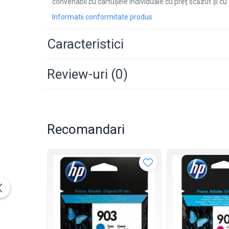
convenabil cu cartuşele individuale cu preţ scăzut şi cu
Informatii conformitate produs
Caracteristici
Review-uri
(0)
Recomandari