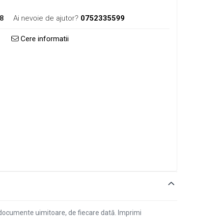
8
Ai nevoie de ajutor?
0752335599
Cere informatii
c documente uimitoare, de fiecare dată. Imprimi