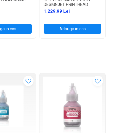
DESIGNJET PRINTHEAD
DESIGNJE
i
1.229,99 Lei
1.229,99 
a in cos
Adauga in cos
Ad