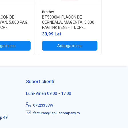
Brother
Brother
ACON DE
BT5000M, FLACON DE
BT5000Y,
AN, 5.000 PAG,
CERNEALA, MAGENTA, 5.000
CERNEALA,
DCP-
PAG, INK BENEFIT DCP-
PAG, INK 
/T700W
T300/T500W/T700W
T300/T5
33,99 Lei
33,99 Lei
a in cos
Adauga in cos
Ad
Suport clienti
Luni-Vineri 09:00 - 17:00
0752335599
facturare@apluscompany.ro
ap 49