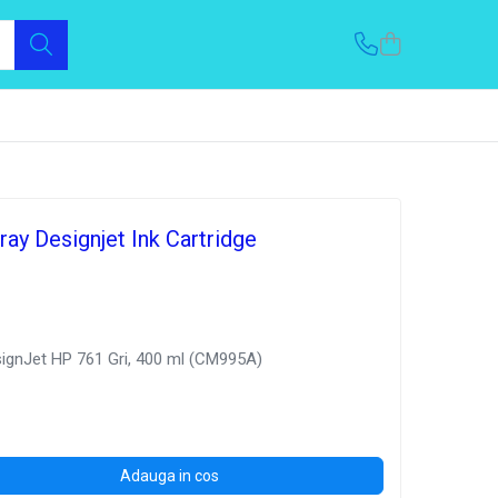
ay Designjet Ink Cartridge
signJet HP 761 Gri, 400 ml (CM995A)
Adauga in cos