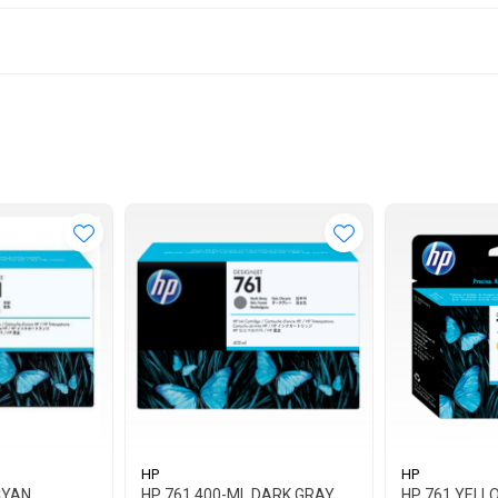
HP
HP
CYAN
HP 761 400-ML DARK GRAY
HP 761 YELL