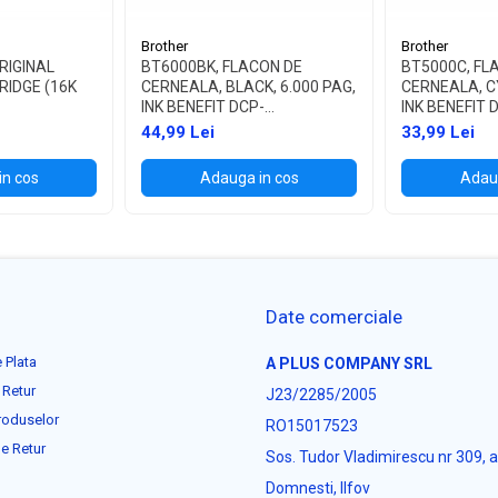
Brother
Brother
RIGINAL
BT6000BK, FLACON DE
BT5000C, FL
RIDGE (16K
CERNEALA, BLACK, 6.000 PAG,
CERNEALA, CY
INK BENEFIT DCP-
INK BENEFIT 
T300/T500W/T700W
T300/T500W
44,99 Lei
33,99 Lei
in cos
Adauga in cos
Adaug
Date comerciale
 Plata
A PLUS COMPANY SRL
 Retur
J23/2285/2005
roduselor
RO15017523
e Retur
Sos. Tudor Vladimirescu nr 309, 
Domnesti, Ilfov