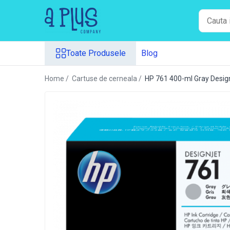
Toate Produsele
Toate Produsele
Blog
Benzi pentru etichete
Cartuse de cerneala
Home /
Cartuse de cerneala /
HP 761 400-ml Gray Design
Cartuse toner
Colectoare toner rezidual
Kit mentenanta
Unitate cilindru (Drum unit)