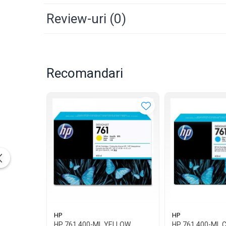
Review-uri
(0)
Recomandari
HP
HP
HP 761 400-ML YELLOW
HP 761 400-ML 