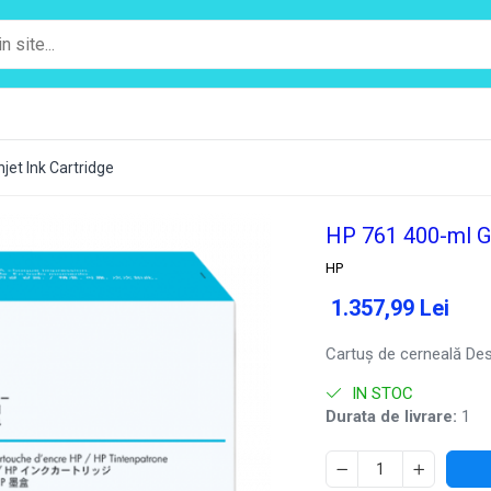
jet Ink Cartridge
HP 761 400-ml Gr
HP
1.357,99 Lei
Cartuş de cerneală De
IN STOC
Durata de livrare:
1