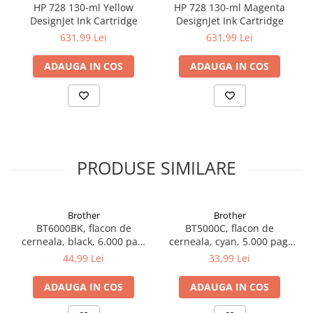
HP 728 130-ml Yellow
HP 728 130-ml Magenta
DesignJet Ink Cartridge
DesignJet Ink Cartridge
631,99 Lei
631,99 Lei
ADAUGA IN COS
ADAUGA IN COS
PRODUSE SIMILARE
Brother
Brother
BT6000BK, flacon de
BT5000C, flacon de
cerneala, black, 6.000 pag,
cerneala, cyan, 5.000 pag,
Ink Benefit DCP-
Ink Benefit DCP-
44,99 Lei
33,99 Lei
T300/T500W/T700W
T300/T500W/T700W
ADAUGA IN COS
ADAUGA IN COS