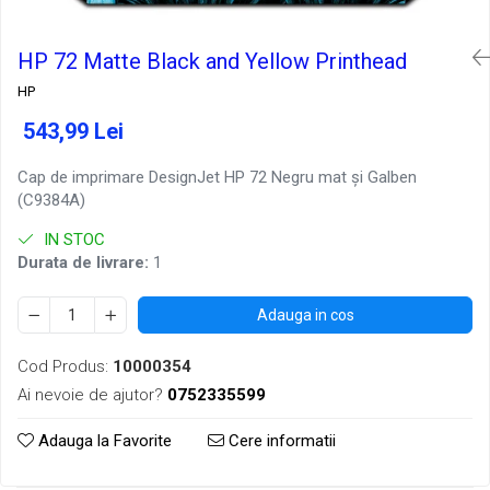
HP 72 Matte Black and Yellow Printhead
HP
543,99 Lei
Cap de imprimare DesignJet HP 72 Negru mat şi Galben
(C9384A)
IN STOC
Durata de livrare:
1
Adauga in cos
Cod Produs:
10000354
Ai nevoie de ajutor?
0752335599
Adauga la Favorite
Cere informatii