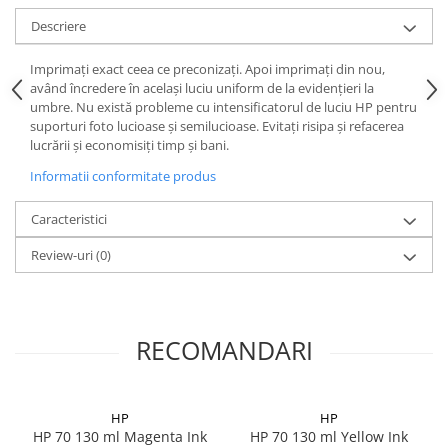
Descriere
Imprimaţi exact ceea ce preconizaţi. Apoi imprimaţi din nou,
având încredere în acelaşi luciu uniform de la evidenţieri la
umbre. Nu există probleme cu intensificatorul de luciu HP pentru
suporturi foto lucioase şi semilucioase. Evitaţi risipa şi refacerea
lucrării şi economisiţi timp şi bani.
Informatii conformitate produs
Caracteristici
Review-uri
(0)
RECOMANDARI
HP
HP
HP 70 130 ml Magenta Ink
HP 70 130 ml Yellow Ink