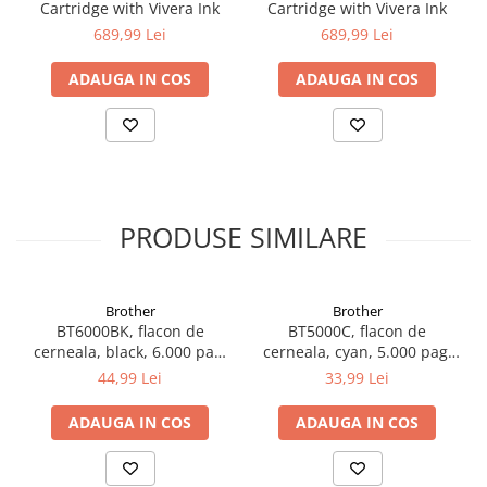
Cartridge with Vivera Ink
Cartridge with Vivera Ink
689,99 Lei
689,99 Lei
ADAUGA IN COS
ADAUGA IN COS
PRODUSE SIMILARE
Brother
Brother
BT6000BK, flacon de
BT5000C, flacon de
cerneala, black, 6.000 pag,
cerneala, cyan, 5.000 pag,
Ink Benefit DCP-
Ink Benefit DCP-
44,99 Lei
33,99 Lei
T300/T500W/T700W
T300/T500W/T700W
ADAUGA IN COS
ADAUGA IN COS