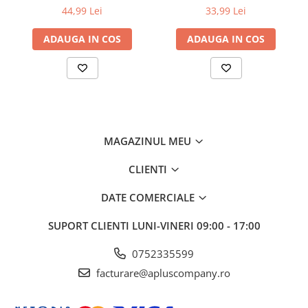
Ink Benefit DCP-
Ink Benefit DCP-
44,99 Lei
33,99 Lei
T300/T500W/T700W
T300/T500W/T700W
ADAUGA IN COS
ADAUGA IN COS
MAGAZINUL MEU
CLIENTI
DATE COMERCIALE
SUPORT CLIENTI
LUNI-VINERI 09:00 - 17:00
0752335599
facturare@apluscompany.ro