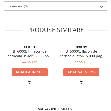
Review-uri
(0)
PRODUSE SIMILARE
Brother
Brother
BT6000BK, flacon de
BT5000C, flacon de
cerneala, black, 6.000 pag,
cerneala, cyan, 5.000 pag,
Ink Benefit DCP-
Ink Benefit DCP-
44,99 Lei
33,99 Lei
T300/T500W/T700W
T300/T500W/T700W
ADAUGA IN COS
ADAUGA IN COS
MAGAZINUL MEU