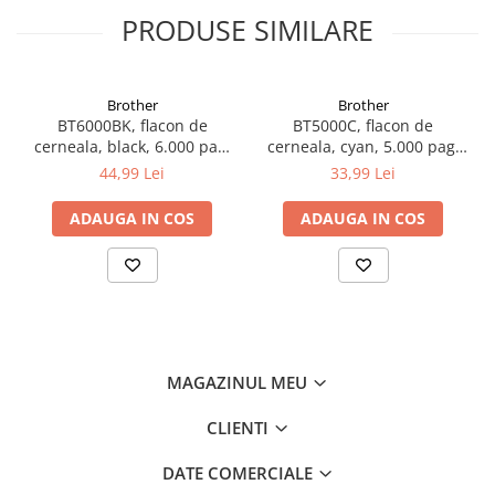
PRODUSE SIMILARE
Brother
Brother
BT6000BK, flacon de
BT5000C, flacon de
cerneala, black, 6.000 pag,
cerneala, cyan, 5.000 pag,
Ink Benefit DCP-
Ink Benefit DCP-
44,99 Lei
33,99 Lei
T300/T500W/T700W
T300/T500W/T700W
ADAUGA IN COS
ADAUGA IN COS
MAGAZINUL MEU
CLIENTI
DATE COMERCIALE