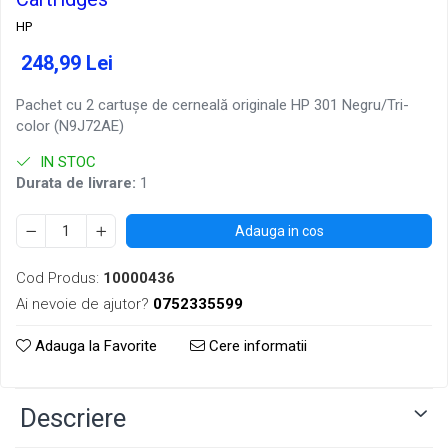
HP
248,99 Lei
Pachet cu 2 cartuşe de cerneală originale HP 301 Negru/Tri-
color (N9J72AE)
IN STOC
Durata de livrare:
1
Adauga in cos
Cod Produs:
10000436
Ai nevoie de ajutor?
0752335599
Adauga la Favorite
Cere informatii
Descriere