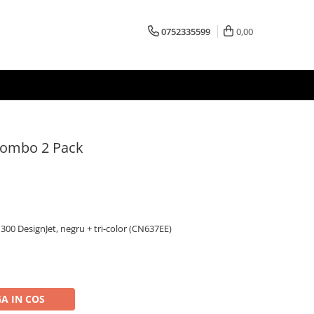
0752335599
0,00
Combo 2 Pack
300 DesignJet, negru + tri-color (CN637EE)
A IN COS