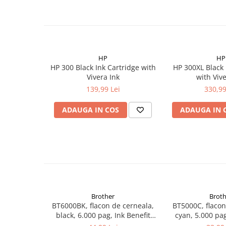
HP
HP
HP 300 Black Ink Cartridge with
HP 300XL Black 
Vivera Ink
with Vive
139,99 Lei
330,99
ADAUGA IN COS
ADAUGA IN 
Brother
Broth
BT6000BK, flacon de cerneala,
BT5000C, flacon
black, 6.000 pag, Ink Benefit
cyan, 5.000 pag
DCP-T300/T500W/T700W
DCP-T300/T5