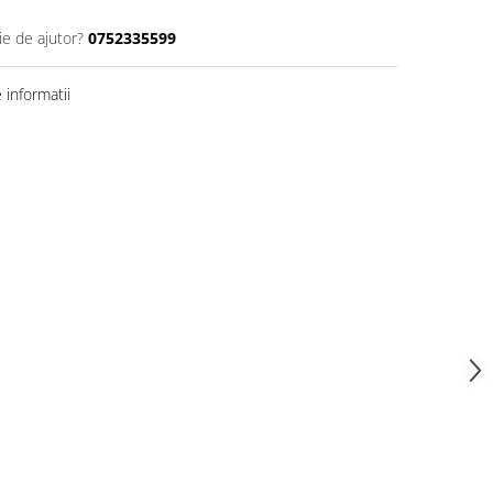
ie de ajutor?
0752335599
informatii