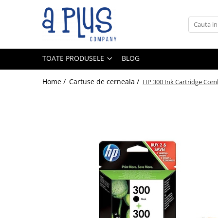
Toate Produsele
Benzi pentru etichete
TOATE PRODUSELE
BLOG
Cartuse de cerneala
Cartuse toner
Home /
Cartuse de cerneala /
HP 300 Ink Cartridge Com
Colectoare toner rezidual
Kit mentenanta
Unitate cilindru (Drum unit)