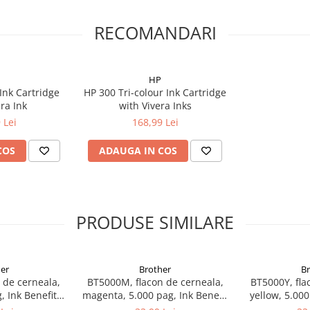
RECOMANDARI
HP
Ink Cartridge
HP 300 Tri-colour Ink Cartridge
ra Ink
with Vivera Inks
 Lei
168,99 Lei
COS
ADAUGA IN COS
PRODUSE SIMILARE
er
Brother
B
 de cerneala,
BT5000M, flacon de cerneala,
BT5000Y, fla
, Ink Benefit
magenta, 5.000 pag, Ink Benefit
yellow, 5.000
00W/T700W
DCP-T300/T500W/T700W
DCP-T300