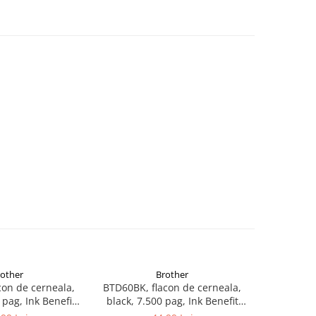
rother
Brother
con de cerneala,
BTD60BK, flacon de cerneala,
LC1000BK C
 pag, Ink Benefit
black, 7.500 pag, Ink Benefit
130C/3
/T500W/T700W
DCP-T310/T510W/T710W, MFC-
240C/4