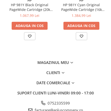
HP
HP
HP 981Y Black Original
HP 981Y Cyan Original
PageWide Cartridge (20k
PageWide Cartridge (16k
pag)
pag)
1.067,99 Lei
1.384,99 Lei
ADAUGA IN COS
ADAUGA IN COS
MAGAZINUL MEU
CLIENTI
DATE COMERCIALE
SUPORT CLIENTI
LUNI-VINERI 09:00 - 17:00
0752335599
facturare@apluscompany.ro