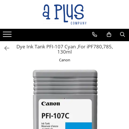
Toate Produsele
Benzi pentru etichete
Cartuse de cerneala
Cartuse toner
Dye Ink Tank PFI-107 Cyan ,For iPF780,785,
130ml
Colectoare toner rezidual
Canon
Kit mentenanta
Unitate cilindru (Drum unit)