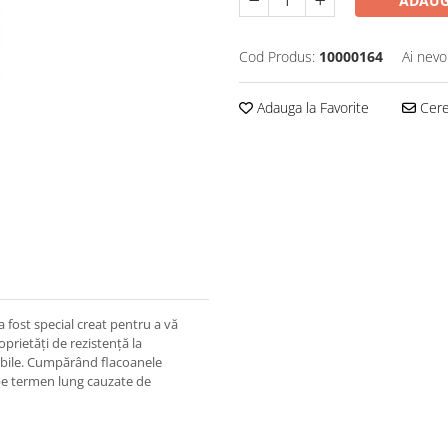
ADAUG
Cod Produs:
10000164
Ai nevo
Adauga la Favorite
Cere 
fost special creat pentru a vă
prietăți de rezistență la
rabile. Cumpărând flacoanele
pe termen lung cauzate de