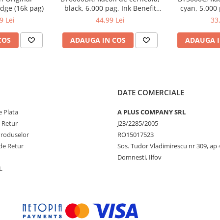
dge (16k pag)
black, 6.000 pag, Ink Benefit
cyan, 5.000 
DCP-T300/T500W/T700W
DCP-T300
9 Lei
44,99 Lei
33
COS
ADAUGA IN COS
ADAUGA I
DATE COMERCIALE
 Plata
A PLUS COMPANY SRL
e Retur
J23/2285/2005
Produselor
RO15017523
de Retur
Sos. Tudor Vladimirescu nr 309, ap 
Domnesti, Ilfov
L