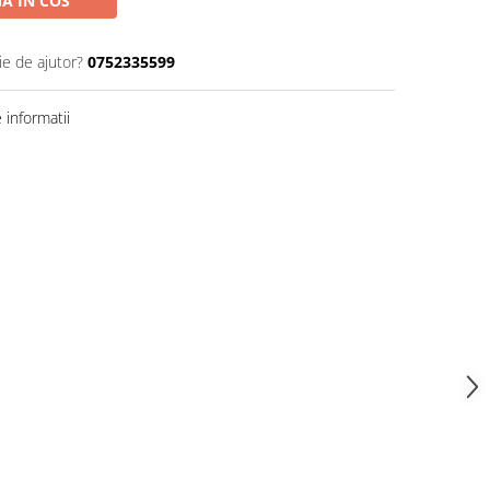
A IN COS
ie de ajutor?
0752335599
informatii