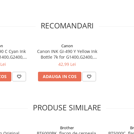
RECOMANDARI
on
Canon
90 C Cyan Ink
Canon INK GI-490 Y Yellow Ink
G1400,G2400,
Bottle 7k for G1400,G2400,
00
G3400
Lei
42,99 Lei
COS
ADAUGA IN COS
PRODUSE SIMILARE
Brother
B
n Original
BT6000BK, flacon de cerneala,
BT5000C, fla