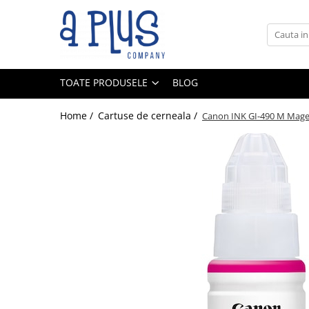
Toate Produsele
Benzi pentru etichete
TOATE PRODUSELE
BLOG
Cartuse de cerneala
Cartuse toner
Home /
Cartuse de cerneala /
Canon INK GI-490 M Magen
Colectoare toner rezidual
Kit mentenanta
Unitate cilindru (Drum unit)