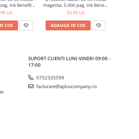
pag, Ink Benefit
magenta, 5.000 pag, Ink Benefit
yellow, 5.
/T500W/T700W
DCP-T300/T500W/T700W
DCP-T3
,99 Lei
33,99 Lei
N COS
ADAUGA IN COS
ADAUG
SUPORT CLIENTI
LUNI-VINERI 09:00 -
17:00
0752335599
facturare@apluscompany.ro
49