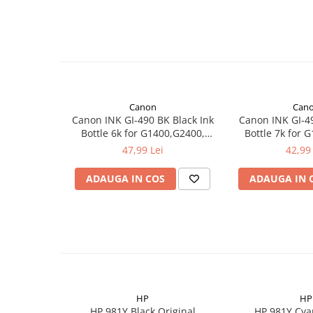
Canon
Can
Canon INK GI-490 BK Black Ink
Canon INK GI-4
Bottle 6k for G1400,G2400,
Bottle 7k for 
G3400
G34
47,99 Lei
42,99 
ADAUGA IN COS
ADAUGA IN 
HP
HP
HP 981Y Black Original
HP 981Y Cya