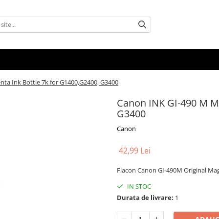
ta Ink Bottle 7k for G1400,G2400, G3400
Canon INK GI-490 M Ma
G3400
Canon
42,99 Lei
Flacon Canon GI-490M Original Mag
IN STOC
Durata de livrare:
1