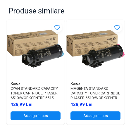
Produse similare
Xerox
Xerox
CYAN STANDARD CAPACITY
MAGENTA STANDARD
TONER CARTRIDGE PHASER
CAPACITY TONER CARTRIDGE
6510/WORKCENTRE 6515
PHASER 6510/WORKCENTRE
6515
428,99 Lei
428,99 Lei
Adauga in cos
Adauga in cos