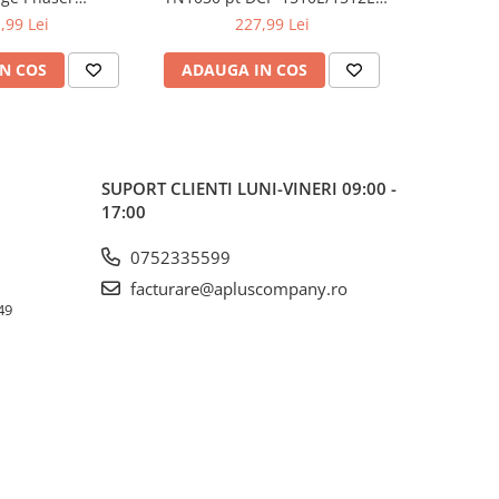
kCentre 6515
HL-1110E/1112E ,1K
122
,99 Lei
227,99 Lei
N COS
ADAUGA IN COS
ADAUG
SUPORT CLIENTI
LUNI-VINERI 09:00 -
17:00
0752335599
facturare@apluscompany.ro
49