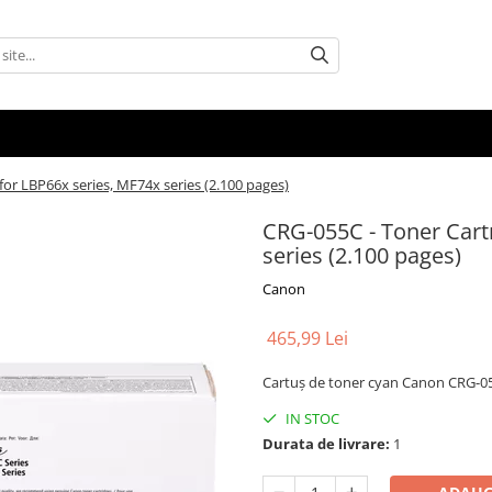
or LBP66x series, MF74x series (2.100 pages)
CRG-055C - Toner Cart
series (2.100 pages)
Canon
465,99 Lei
Cartuș de toner cyan Canon CRG-055
IN STOC
Durata de livrare:
1