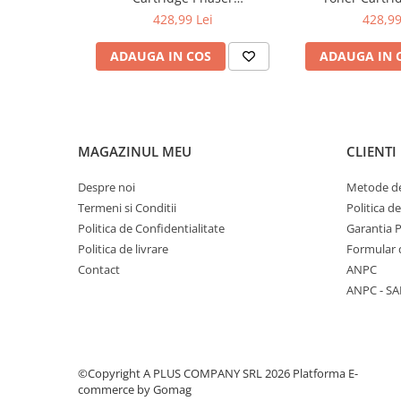
6510/WorkCentre 6515
6510/WorkCe
428,99 Lei
428,99
ADAUGA IN COS
ADAUGA IN 
MAGAZINUL MEU
CLIENTI
Despre noi
Metode de
Termeni si Conditii
Politica d
Politica de Confidentialitate
Garantia 
Politica de livrare
Formular 
Contact
ANPC
ANPC - SA
©Copyright A PLUS COMPANY SRL 2026
Platforma E-
commerce by Gomag