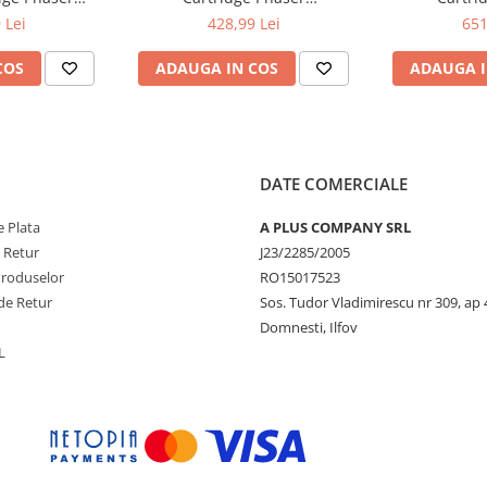
ntre 6515
6510/WorkCentre 6515
6510/Wor
 Lei
428,99 Lei
651
COS
ADAUGA IN COS
ADAUGA I
DATE COMERCIALE
 Plata
A PLUS COMPANY SRL
e Retur
J23/2285/2005
Produselor
RO15017523
de Retur
Sos. Tudor Vladimirescu nr 309, ap 
Domnesti, Ilfov
L