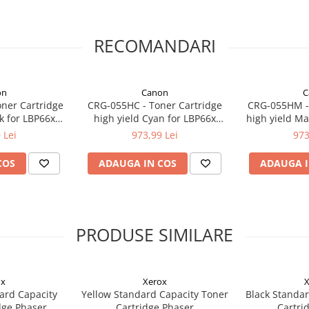
RECOMANDARI
on
Canon
C
ner Cartridge
CRG-055HC - Toner Cartridge
CRG-055HM - 
k for LBP66x
high yield Cyan for LBP66x
high yield Ma
eries (7.600
series, MF74x series (5.900
series, MF7
 Lei
973,99 Lei
973
s)
pages)
p
COS
ADAUGA IN COS
ADAUGA I
PRODUSE SIMILARE
ox
Xerox
X
ard Capacity
Yellow Standard Capacity Toner
Black Standar
dge Phaser
Cartridge Phaser
Cartri