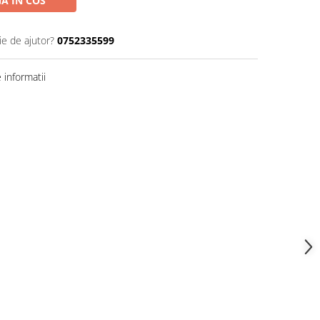
A IN COS
ie de ajutor?
0752335599
informatii