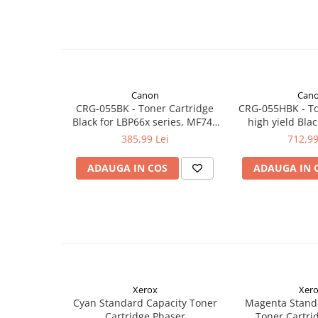
Canon
Can
CRG-055BK - Toner Cartridge
CRG-055HBK - To
Black for LBP66x series, MF74x
high yield Blac
series (2.300 pages)
series, MF74x s
385,99 Lei
712,99
page
ADAUGA IN COS
ADAUGA IN 
Xerox
Xer
Cyan Standard Capacity Toner
Magenta Stand
Cartridge Phaser
Toner Cartri