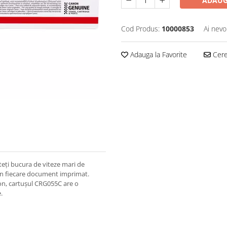
ADAUG
Cod Produs:
10000853
Ai nevo
Adauga la Favorite
Cere 
eți bucura de viteze mari de
t în fiecare document imprimat.
non, cartușul CRG055C are o
.