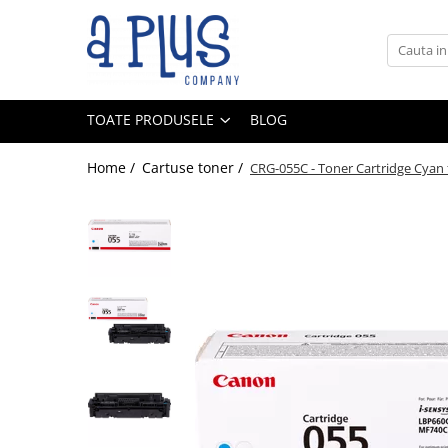
Toate Produsele
Benzi pentru etichete
TOATE PRODUSELE
BLOG
Cartuse de cerneala
Cartuse toner
Home /
Cartuse toner /
CRG-055C - Toner Cartridge Cyan f
Colectoare toner rezidual
Kit mentenanta
Unitate cilindru (Drum unit)