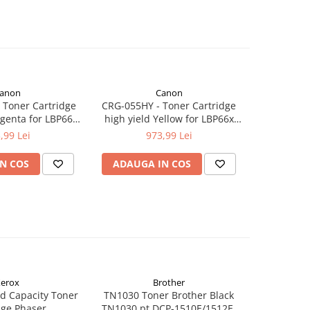
anon
Canon
Toner Cartridge
CRG-055HY - Toner Cartridge
CRG-055M
genta for LBP66x
high yield Yellow for LBP66x
Magenta 
4x series (5.900
series, MF74x series (5.900
,99 Lei
973,99 Lei
ages)
pages)
N COS
ADAUGA IN COS
ADAUG
erox
Brother
d Capacity Toner
TN1030 Toner Brother Black
TN1090 T
dge Phaser
TN1030 pt DCP-1510E/1512E,
TN1090 p