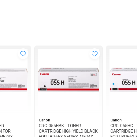
Canon
Canon
ER
CRG-055HBK - TONER
CRG-055HC -
N FOR
CARTRIDGE HIGH YIELD BLACK
CARTRIDGE H
 MF74X
FOR LBP66X SERIES, MF74X
FOR LBP66X 