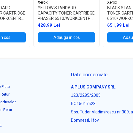
Xerox
Xerox
DARD
YELLOW STANDARD
BLACK STAN
R CARTRIDGE
CAPACITY TONER CARTRIDGE
TONER CART
WORKCENTRE
PHASER 6510/WORKCENTRE
6510/WORKC
6515
428,99 Lei
651,99 Lei
in cos
Adauga in cos
Adaug
Date comerciale
 Plata
A PLUS COMPANY SRL
 Retur
J23/2285/2005
roduselor
RO15017523
e Retur
Sos. Tudor Vladimirescu nr 309, 
Domnesti, Ilfov
L