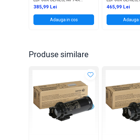
SERIES (2.300 PAGES)
SERIES (2.10
385,99 Lei
465,99 Lei
Adauga in cos
Adauga 
Produse similare