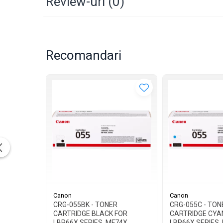
Review-uri
(0)
Recomandari
Canon
Canon
CRG-055BK - TONER
CRG-055C - TON
CARTRIDGE BLACK FOR
CARTRIDGE CYA
LBP66X SERIES, MF74X
LBP66X SERIES,