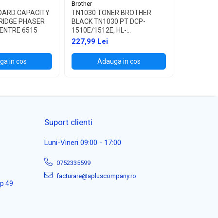
Brother
Brother
DARD CAPACITY
TN1030 TONER BROTHER
TN1090 T
RIDGE PHASER
BLACK TN1030 PT DCP-
BLACK TN
ENTRE 6515
1510E/1512E, HL-
1622W, HL
1110E/1112E ,1K
227,99 Lei
114,99 L
a in cos
Adauga in cos
Ad
Suport clienti
Luni-Vineri 09:00 - 17:00
0752335599
facturare@apluscompany.ro
ap 49