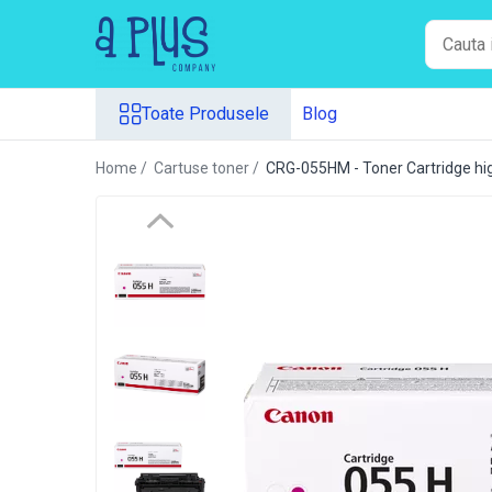
Toate Produsele
Toate Produsele
Blog
Benzi pentru etichete
Cartuse de cerneala
Home /
Cartuse toner /
CRG-055HM - Toner Cartridge hig
Cartuse toner
Colectoare toner rezidual
Kit mentenanta
Unitate cilindru (Drum unit)