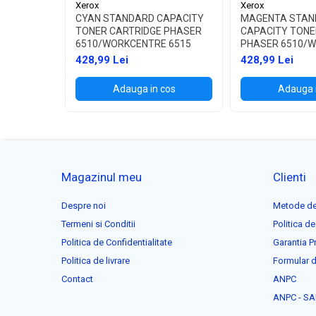
Xerox
Xerox
CYAN STANDARD CAPACITY
MAGENTA STAN
TONER CARTRIDGE PHASER
CAPACITY TONE
6510/WORKCENTRE 6515
PHASER 6510/
6515
428,99 Lei
428,99 Lei
Adauga in cos
Adauga 
Magazinul meu
Clienti
Despre noi
Metode de
Termeni si Conditii
Politica de
Politica de Confidentialitate
Garantia P
Politica de livrare
Formular d
Contact
ANPC
ANPC - SA