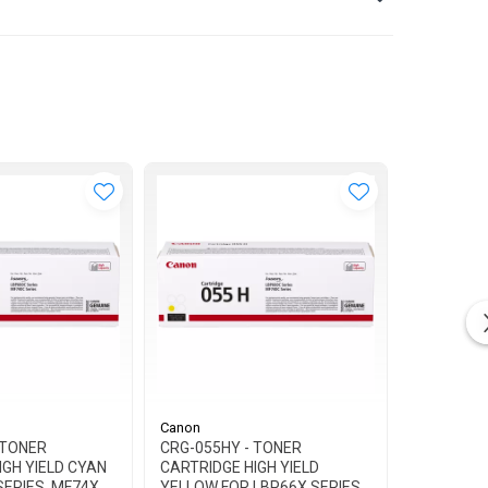
Canon
Canon
 TONER
CRG-055HY - TONER
CRG-055M
IGH YIELD CYAN
CARTRIDGE HIGH YIELD
CARTRIDG
SERIES, MF74X
YELLOW FOR LBP66X SERIES,
LBP66X S