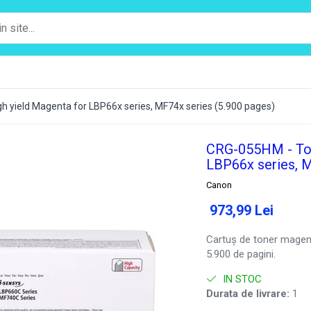
h yield Magenta for LBP66x series, MF74x series (5.900 pages)
CRG-055HM - Tone
LBP66x series, M
Canon
973,99 Lei
Cartuș de toner mage
5.900 de pagini.
IN STOC
Durata de livrare:
1