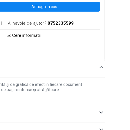
Adauga in cos
1
Ai nevoie de ajutor?
0752335599
Cere informatii
tă și de grafică de efect în fiecare document
de pagini intense și atrăgătoare.