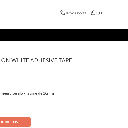
0752335599
0,00
 ON WHITE ADHESIVE TAPE
1 negru pe alb – lățime de 36mm
A IN COS