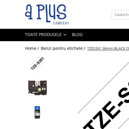
Toate Produsele
Benzi pentru etichete
TOATE PRODUSELE
BLOG
Cartuse de cerneala
Cartuse toner
Home /
Benzi pentru etichete /
TZES261 36mm BLACK O
Colectoare toner rezidual
Kit mentenanta
Unitate cilindru (Drum unit)