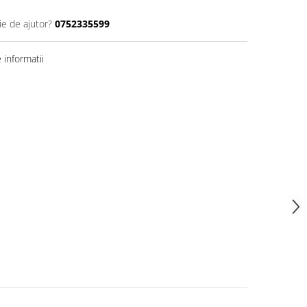
ie de ajutor?
0752335599
informatii