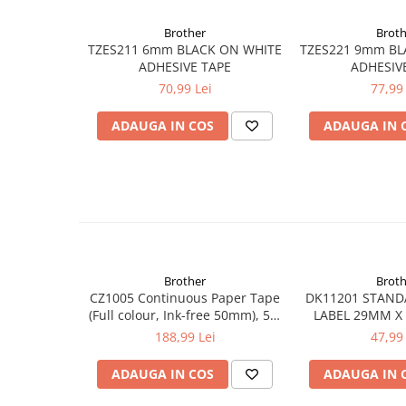
Brother
Broth
TZES211 6mm BLACK ON WHITE
TZES221 9mm BLACK ON
ADHESIVE TAPE
ADHESIV
70,99 Lei
77,99 
ADAUGA IN COS
ADAUGA IN 
Brother
Broth
CZ1005 Continuous Paper Tape
DK11201 STAND
(Full colour, Ink-free 50mm), 5m
LABEL 29MM X
lungime; pt. VC-500W
188,99 Lei
47,99 
ADAUGA IN COS
ADAUGA IN 