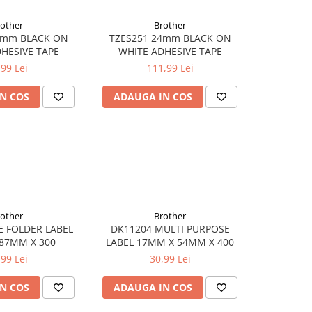
rother
Brother
mm BLACK ON
TZES251 24mm BLACK ON
HESIVE TAPE
WHITE ADHESIVE TAPE
,99 Lei
111,99 Lei
N COS
ADAUGA IN COS
rother
Brother
E FOLDER LABEL
DK11204 MULTI PURPOSE
DK11207 
87MM X 300
LABEL 17MM X 54MM X 400
X 
,99 Lei
30,99 Lei
N COS
ADAUGA IN COS
ADAUG