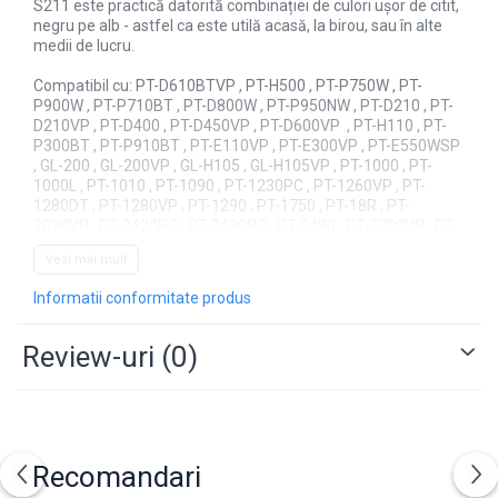
S211 este practică datorită combinației de culori ușor de citit,
negru pe alb - astfel ca este utilă acasă, la birou, sau în alte
medii de lucru.
Compatibil cu: PT-D610BTVP , PT-H500 , PT-P750W , PT-
P900W , PT-P710BT , PT-D800W , PT-P950NW , PT-D210 , PT-
D210VP , PT-D400 , PT-D450VP , PT-D600VP , PT-H110 , PT-
P300BT , PT-P910BT , PT-E110VP , PT-E300VP , PT-E550WSP
, GL-200 , GL-200VP , GL-H105 , GL-H105VP , PT-1000 , PT-
1000L , PT-1010 , PT-1090 , PT-1230PC , PT-1260VP , PT-
1280DT , PT-1280VP , PT-1290 , PT-1750 , PT-18R , PT-
2030VP , PT-2420PC , PT-2430PC , PT-2480 , PT-2700VP , PT-
2730VP , PT-3600 , PT-7100VP , PT-7500VP , PT-7600VP , PT-
Vezi mai mult
9500PC , PT-9600 , PT-D200BW , PT-D200BWVP , PT-H105BW ,
PT-H300 , PT-P700 , PT-P750TDI , PT-1005 , PT-1010L , PT-
Informatii conformitate produs
1080 , PT-1800 , PT-1830 , PT-1950 , PT-2100 , PT-2470 , PT-
9200DX , PT-9400 , PT-D200BWVP , PT-H105BW , PT-H107B ,
PT-H75 , PT-E100 , PT-E100VP
Review-uri
(0)
Recomandari