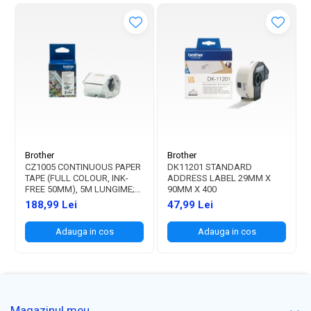
Brother
Brother
CZ1005 CONTINUOUS PAPER
DK11201 STANDARD
TAPE (FULL COLOUR, INK-
ADDRESS LABEL 29MM X
FREE 50MM), 5M LUNGIME;
90MM X 400
PT. VC-500W
188,99 Lei
47,99 Lei
Adauga in cos
Adauga in cos
Magazinul meu