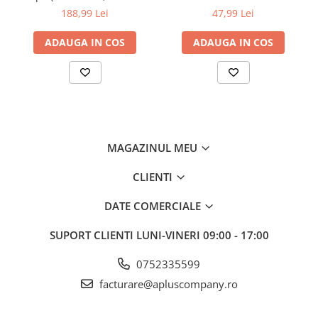
50mm), 5m lungime; pt. VC-
90MM X 400
188,99 Lei
47,99 Lei
500W
ADAUGA IN COS
ADAUGA IN COS
MAGAZINUL MEU
CLIENTI
DATE COMERCIALE
SUPORT CLIENTI
LUNI-VINERI 09:00 - 17:00
0752335599
facturare@apluscompany.ro