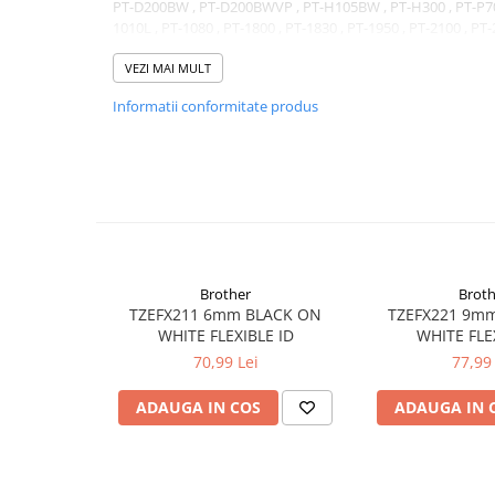
PT-D200BW , PT-D200BWVP , PT-H105BW , PT-H300 , PT-P700 
1010L , PT-1080 , PT-1800 , PT-1830 , PT-1950 , PT-2100 , PT
D200BWVP , PT-H105BW , PT-H107B , PT-H75 , PT-E100 , P
VEZI MAI MULT
Informatii conformitate produs
Brother
Broth
TZEFX211 6mm BLACK ON
TZEFX221 9mm 
WHITE FLEXIBLE ID
WHITE FLE
70,99 Lei
77,99 
ADAUGA IN COS
ADAUGA IN 