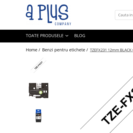
Toate Produsele
Benzi pentru etichete
TOATE PRODUSELE
BLOG
Cartuse de cerneala
Cartuse toner
Home /
Benzi pentru etichete /
TZEFX231 12mm BLACK 
Colectoare toner rezidual
Kit mentenanta
Unitate cilindru (Drum unit)