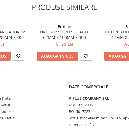
PRODUSE SIMILARE
er
Brother
B
ARD ADDRESS
DK11202 SHIPPING LABEL
DK11203 FIL
 90MM X 400
62MM X 100MM X 300
17MM X 
Lei
87,99 Lei
39
COS
ADAUGA IN COS
ADAUGA I
DATE COMERCIALE
 Plata
A PLUS COMPANY SRL
e Retur
J23/2285/2005
Produselor
RO15017523
de Retur
Sos. Tudor Vladimirescu nr 309, ap 
Domnesti, Ilfov