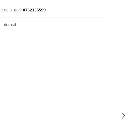
ie de ajutor?
0752335599
informatii