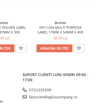
rother
Brother
E FOLDER LABEL
DK11204 MULTI PURPOSE
DK11207 
87MM X 300
LABEL 17MM X 54MM X 400
X 
,99 Lei
30,99 Lei
N COS
ADAUGA IN COS
ADAUG
SUPORT CLIENTI
LUNI-VINERI 09:00 -
17:00
0752335599
facturare@apluscompany.ro
49