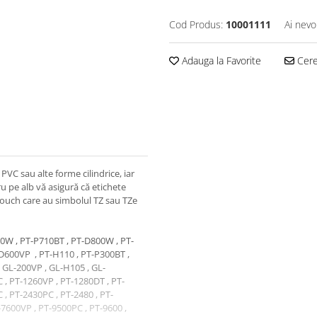
Cod Produs:
10001111
Ai nevo
Adauga la Favorite
Cere 
 PVC sau alte forme cilindrice, iar
u pe alb vă asigură că etichete
ouch care au simbolul TZ sau TZe
0W , PT-P710BT , PT-D800W , PT-
D600VP , PT-H110 , PT-P300BT ,
 GL-200VP , GL-H105 , GL-
C , PT-1260VP , PT-1280DT , PT-
 , PT-2430PC , PT-2480 , PT-
-7600VP , PT-9500PC , PT-9600 ,