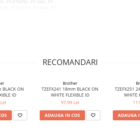
, PT-P750TDI , PT-1005 , PT-
-2470 , PT-9200DX , PT-9400 , PT-
T-E100VP
RECOMANDARI
er
Brother
B
BLACK ON
TZEFX241 18mm BLACK ON
TZEFX251 24
XIBLE ID
WHITE FLEXIBLE ID
WHITE F
Lei
97,99 Lei
111
COS
ADAUGA IN COS
ADAUGA I