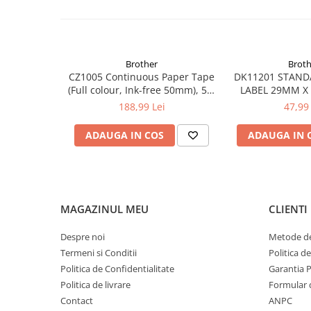
Brother
Broth
CZ1005 Continuous Paper Tape
DK11201 STAND
(Full colour, Ink-free 50mm), 5m
LABEL 29MM X
lungime; pt. VC-500W
188,99 Lei
47,99 
ADAUGA IN COS
ADAUGA IN 
MAGAZINUL MEU
CLIENTI
Despre noi
Metode de
Termeni si Conditii
Politica d
Politica de Confidentialitate
Garantia 
Politica de livrare
Formular 
Contact
ANPC