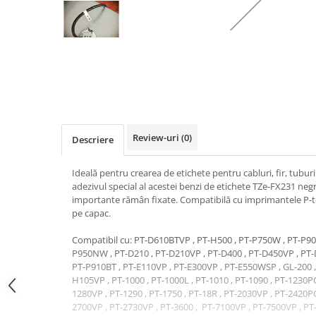
Review-uri
(0)
Descriere
Ideală pentru crearea de etichete pentru cabluri, fir, tuburi
adezivul special al acestei benzi de etichete TZe-FX231 negr
importante rămân fixate. Compatibilă cu imprimantele P-t
pe capac.
Compatibil cu: PT-D610BTVP , PT-H500 , PT-P750W , PT-P90
P950NW , PT-D210 , PT-D210VP , PT-D400 , PT-D450VP , PT-
PT-P910BT , PT-E110VP , PT-E300VP , PT-E550WSP , GL-200 ,
H105VP , PT-1000 , PT-1000L , PT-1010 , PT-1090 , PT-1230P
1280VP , PT-1290 , PT-1750 , PT-18R , PT-2030VP , PT-2420PC
2700VP , PT-2730VP , PT-3600 , PT-7100VP , PT-7500VP , PT