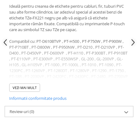
Ideală pentru crearea de etichete pentru cabluri, fir, tuburi PVC
sau alte forme cilindrice, iar adezivul special al acestei benzi de
etichete TZe-FX221 negru pe alb vă asigură că etichete
importante rămân fixate. Compatibilă cu imprimantele P-touch
care au simbolul TZ sau TZe pe capac.
Compatibil cu: PT-D610BTVP , PT-H500 , PT-P750W , PT-P900W ,
PT-P710BT , PT-D800W , PT-P950NW , PT-D210 , PT-D210VP , PT-
D400 , PT-D450VP , PT-D600VP , PT-H110 , PT-P300BT , PT-P910BT
, PT-E110VP , PT-E300VP , PT-E550WSP , GL-200 , GL-200VP , GL-
H105 , GL-H105VP , PT-1000 , PT-1000L , PT-1010 , PT-1090 , PT-
1230PC , PT-1260VP , PT-1280DT , PT-1280VP , PT-1290 , PT-1750 ,
PT-18R , PT-2030VP , PT-2420PC , PT-2430PC , PT-2480 , PT-2700VP
, PT-2730VP , PT-3600 , PT-7100VP , PT-7500VP , PT-7600VP , PT-
9500PC , PT-9600 , PT-D200BW , PT-D200BWVP , PT-H105BW , PT-
VEZI MAI MULT
H300 , PT-P700 , PT-P750TDI , PT-1005 , PT-1010L , PT-1080 , PT-
Informatii conformitate produs
1800 , PT-1830 , PT-1950 , PT-2100 , PT-2470 , PT-9200DX , PT-9400 ,
PT-D200BWVP , PT-H105BW , PT-H107B , PT-H75 , PT-E100 , PT-
E100VP
Review-uri
(0)