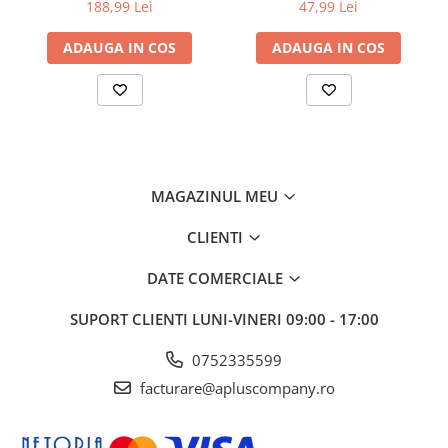
50mm), 5m lungime; pt. VC-
90MM X 400
188,99 Lei
47,99 Lei
500W
ADAUGA IN COS
ADAUGA IN COS
MAGAZINUL MEU
CLIENTI
DATE COMERCIALE
SUPORT CLIENTI
LUNI-VINERI 09:00 - 17:00
0752335599
facturare@apluscompany.ro