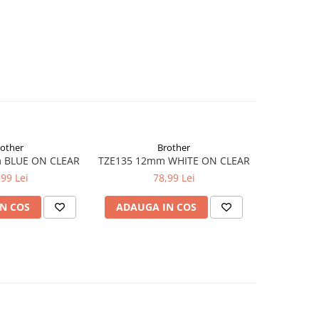
rother
Brother
 BLUE ON CLEAR
TZE135 12mm WHITE ON CLEAR
TZE141 18
,99 Lei
78,99 Lei
N COS
ADAUGA IN COS
ADAUG