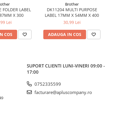
rother
Brother
E FOLDER LABEL
DK11204 MULTI PURPOSE
DK11207 
87MM X 300
LABEL 17MM X 54MM X 400
X 
,99 Lei
30,99 Lei
N COS
ADAUGA IN COS
ADAUG
SUPORT CLIENTI
LUNI-VINERI 09:00 -
17:00
0752335599
facturare@apluscompany.ro
49