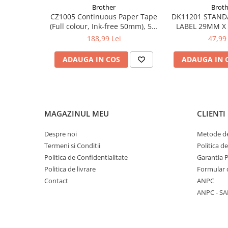
Brother
Broth
CZ1005 Continuous Paper Tape
DK11201 STAND
(Full colour, Ink-free 50mm), 5m
LABEL 29MM X
lungime; pt. VC-500W
188,99 Lei
47,99 
ADAUGA IN COS
ADAUGA IN 
MAGAZINUL MEU
CLIENTI
Despre noi
Metode de
Termeni si Conditii
Politica d
Politica de Confidentialitate
Garantia 
Politica de livrare
Formular 
Contact
ANPC
ANPC - SA