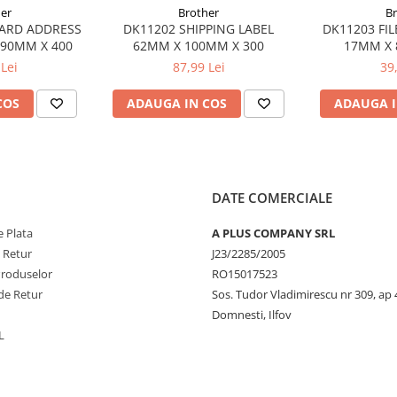
er
Brother
B
ARD ADDRESS
DK11202 SHIPPING LABEL
DK11203 FIL
 90MM X 400
62MM X 100MM X 300
17MM X 
Lei
87,99 Lei
39
COS
ADAUGA IN COS
ADAUGA I
DATE COMERCIALE
 Plata
A PLUS COMPANY SRL
e Retur
J23/2285/2005
Produselor
RO15017523
de Retur
Sos. Tudor Vladimirescu nr 309, ap 
Domnesti, Ilfov
L