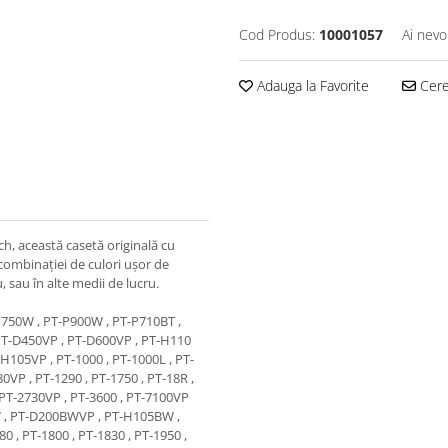
Cod Produs:
10001057
Ai nevo
Adauga la Favorite
Cere 
, această casetă originală cu
combinației de culori ușor de
u, sau în alte medii de lucru.
P750W , PT-P900W , PT-P710BT ,
PT-D450VP , PT-D600VP , PT-H110
-H105VP , PT-1000 , PT-1000L , PT-
0VP , PT-1290 , PT-1750 , PT-18R ,
 PT-2730VP , PT-3600 , PT-7100VP
BW , PT-D200BWVP , PT-H105BW ,
0 , PT-1800 , PT-1830 , PT-1950 ,