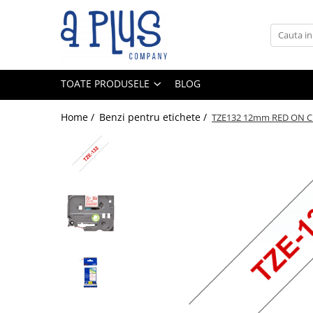
Toate Produsele
Benzi pentru etichete
TOATE PRODUSELE
BLOG
Cartuse de cerneala
Cartuse toner
Home /
Benzi pentru etichete /
TZE132 12mm RED ON C
Colectoare toner rezidual
Kit mentenanta
Unitate cilindru (Drum unit)