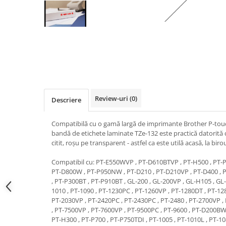
Review-uri
(0)
Descriere
Compatibilă cu o gamă largă de imprimante Brother P-touch
bandă de etichete laminate TZe-132 este practică datorită 
citit, roșu pe transparent - astfel ca este utilă acasă, la biro
Compatibil cu: PT-E550WVP , PT-D610BTVP , PT-H500 , PT-
PT-D800W , PT-P950NW , PT-D210 , PT-D210VP , PT-D400 , 
, PT-P300BT , PT-P910BT , GL-200 , GL-200VP , GL-H105 , GL
1010 , PT-1090 , PT-1230PC , PT-1260VP , PT-1280DT , PT-128
PT-2030VP , PT-2420PC , PT-2430PC , PT-2480 , PT-2700VP ,
, PT-7500VP , PT-7600VP , PT-9500PC , PT-9600 , PT-D200
PT-H300 , PT-P700 , PT-P750TDI , PT-1005 , PT-1010L , PT-108