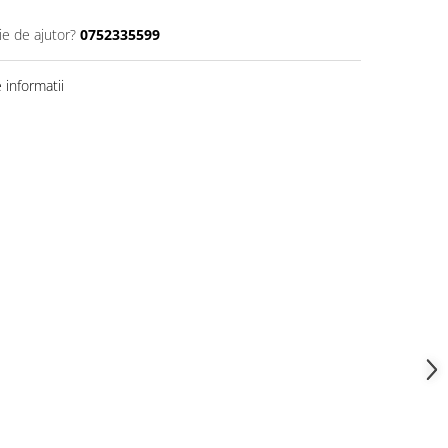
ie de ajutor?
0752335599
informatii