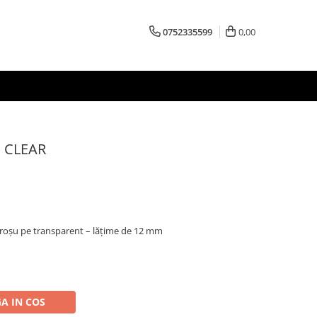
0752335599
0,00
 CLEAR
 roșu pe transparent – lățime de 12 mm
A IN COS