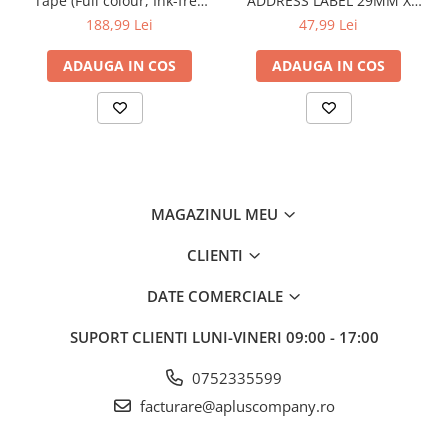
Tape (Full colour, Ink-free
ADDRESS LABEL 29MM X
50mm), 5m lungime; pt. VC-
90MM X 400
188,99 Lei
47,99 Lei
500W
ADAUGA IN COS
ADAUGA IN COS
MAGAZINUL MEU
CLIENTI
DATE COMERCIALE
SUPORT CLIENTI
LUNI-VINERI 09:00 - 17:00
0752335599
facturare@apluscompany.ro