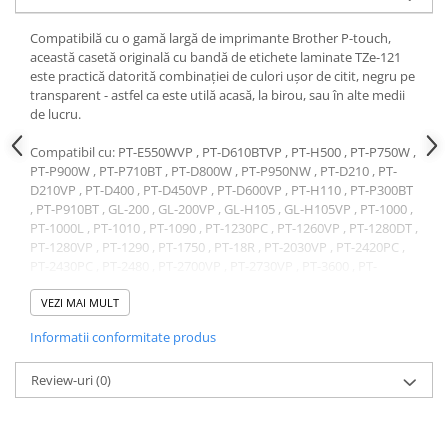
Compatibilă cu o gamă largă de imprimante Brother P-touch,
această casetă originală cu bandă de etichete laminate TZe-121
este practică datorită combinației de culori ușor de citit, negru pe
transparent - astfel ca este utilă acasă, la birou, sau în alte medii
de lucru.
Compatibil cu: PT-E550WVP , PT-D610BTVP , PT-H500 , PT-P750W ,
PT-P900W , PT-P710BT , PT-D800W , PT-P950NW , PT-D210 , PT-
D210VP , PT-D400 , PT-D450VP , PT-D600VP , PT-H110 , PT-P300BT
, PT-P910BT , GL-200 , GL-200VP , GL-H105 , GL-H105VP , PT-1000 ,
PT-1000L , PT-1010 , PT-1090 , PT-1230PC , PT-1260VP , PT-1280DT ,
PT-1280VP , PT-1290 , PT-1750 , PT-18R , PT-2030VP , PT-2420PC ,
PT-2430PC , PT-2480 , PT-2700VP , PT-2730VP , PT-3600 , PT-
7100VP , PT-7500VP , PT-7600VP , PT-9500PC , PT-9600 , PT-
D200BW , PT-D200BWVP , PT-H105BW , PT-H300 , PT-P700 , PT-
VEZI MAI MULT
P750TDI , PT-1005 , PT-1010L , PT-1080 , PT-1800 , PT-1830 , PT-
Informatii conformitate produs
1950 , PT-2100 , PT-2470 , PT-9200DX , PT-9400 , PT-D200BWVP ,
PT-H105BW , PT-H107B , PT-H75
Review-uri
(0)