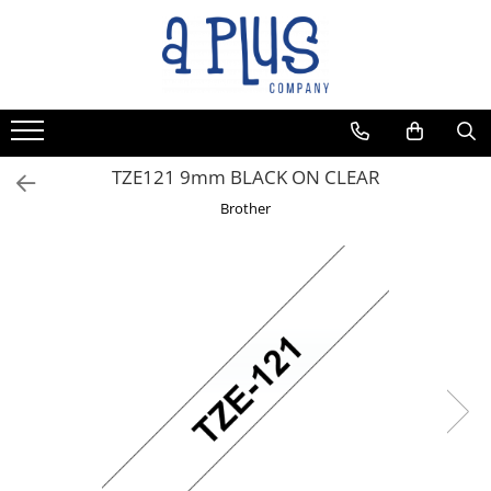
Toate Produsele
Benzi pentru etichete
Cartuse de cerneala
Cartuse toner
TZE121 9mm BLACK ON CLEAR
Colectoare toner rezidual
Brother
Kit mentenanta
Unitate cilindru (Drum unit)