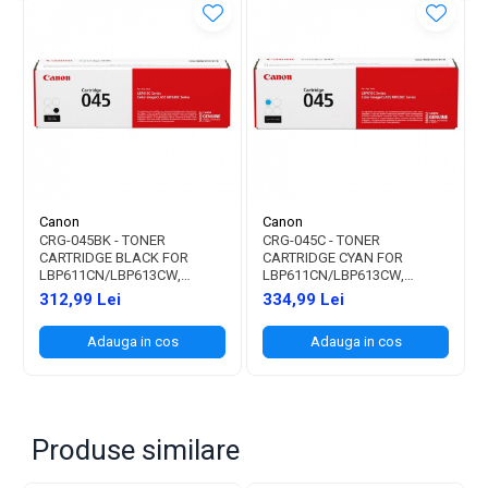
Canon
Canon
CRG-045BK - TONER
CRG-045C - TONER
CARTRIDGE BLACK FOR
CARTRIDGE CYAN FOR
LBP611CN/LBP613CW,
LBP611CN/LBP613CW,
MF631CN/MF633CDW/MF635CX
MF631CN/MF633CDW/MF635CX
312,99 Lei
334,99 Lei
(1.400 PAGES)
(1.300 PAGES)
Adauga in cos
Adauga in cos
Produse similare