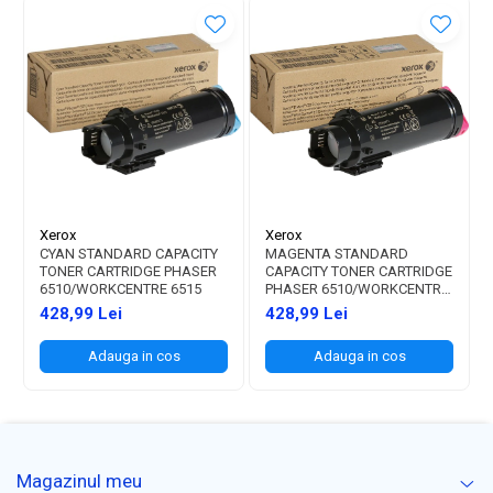
Xerox
Xerox
CYAN STANDARD CAPACITY
MAGENTA STANDARD
TONER CARTRIDGE PHASER
CAPACITY TONER CARTRIDGE
6510/WORKCENTRE 6515
PHASER 6510/WORKCENTRE
6515
428,99 Lei
428,99 Lei
Adauga in cos
Adauga in cos
Magazinul meu