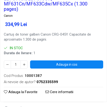
MF631Cn/MF633Cdw/MF635Cx (1.300
pages)
Canon
334,99 Lei
Cartuș de toner galben Canon CRG-045Y. Capacitate de
aproximativ 1.300 de pagini.
IN STOC
Durata de livrare:
1
Adauga in cos
Cod Produs:
10001387
Ai nevoie de ajutor?
0752335599
Adauga la Favorite
Cere informatii