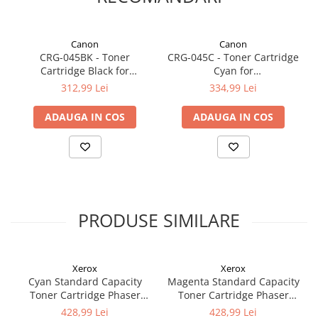
Canon
Canon
CRG-045BK - Toner
CRG-045C - Toner Cartridge
Cartridge Black for
Cyan for
LBP611Cn/LBP613Cw,
LBP611Cn/LBP613Cw,
312,99 Lei
334,99 Lei
MF631Cn/MF633Cdw/MF635Cx
MF631Cn/MF633Cdw/MF635Cx
(1.400 pages)
(1.300 pages)
ADAUGA IN COS
ADAUGA IN COS
PRODUSE SIMILARE
Xerox
Xerox
Cyan Standard Capacity
Magenta Standard Capacity
Toner Cartridge Phaser
Toner Cartridge Phaser
6510/WorkCentre 6515
6510/WorkCentre 6515
428,99 Lei
428,99 Lei