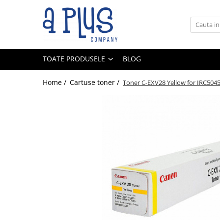
Toate Produsele
Benzi pentru etichete
TOATE PRODUSELE
BLOG
Cartuse de cerneala
Cartuse toner
Home /
Cartuse toner /
Toner C-EXV28 Yellow for IRC504
Colectoare toner rezidual
Kit mentenanta
Unitate cilindru (Drum unit)