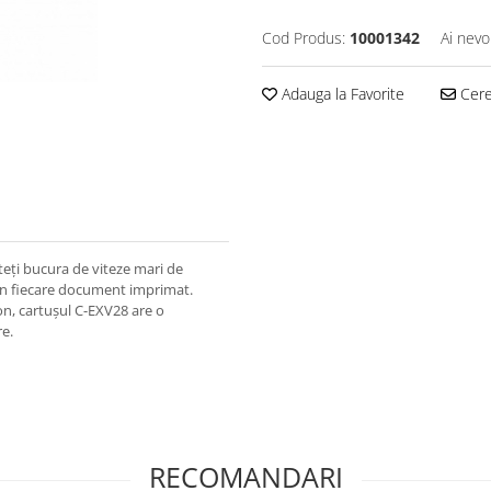
Cod Produs:
10001342
Ai nevo
Adauga la Favorite
Cere 
eți bucura de viteze mari de
t în fiecare document imprimat.
non, cartușul C-EXV28 are o
re.
RECOMANDARI