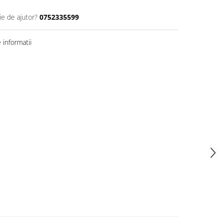
ie de ajutor?
0752335599
informatii