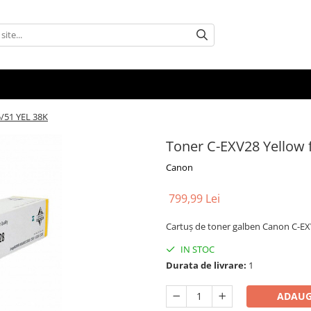
5/51 YEL 38K
Toner C-EXV28 Yellow 
Canon
799,99 Lei
Cartuș de toner galben Canon C-EXV
IN STOC
Durata de livrare:
1
ADAUG