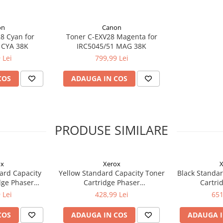
on
Canon
8 Cyan for
Toner C-EXV28 Magenta for
 CYA 38K
IRC5045/51 MAG 38K
 Lei
799,99 Lei
COS
ADAUGA IN COS
PRODUSE SIMILARE
ox
Xerox
X
ard Capacity
Yellow Standard Capacity Toner
Black Standar
dge Phaser
Cartridge Phaser
Cartri
ntre 6515
6510/WorkCentre 6515
6510/Wor
 Lei
428,99 Lei
651
COS
ADAUGA IN COS
ADAUGA I