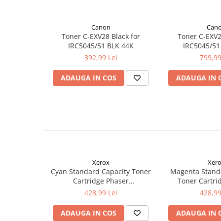
Canon
Can
Toner C-EXV28 Black for
Toner C-EXV2
IRC5045/51 BLK 44K
IRC5045/51
392,99 Lei
799,99
ADAUGA IN COS
ADAUGA IN 
Xerox
Xer
Cyan Standard Capacity Toner
Magenta Stand
Cartridge Phaser
Toner Cartri
6510/WorkCentre 6515
6510/WorkCe
428,99 Lei
428,99
ADAUGA IN COS
ADAUGA IN 