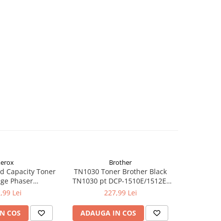
erox
Brother
d Capacity Toner
TN1030 Toner Brother Black
TN1090 T
dge Phaser
TN1030 pt DCP-1510E/1512E,
TN1090 p
kCentre 6515
HL-1110E/1112E ,1K
122
,99 Lei
227,99 Lei
N COS
ADAUGA IN COS
ADAUG