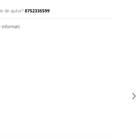
ie de ajutor?
0752335599
informatii