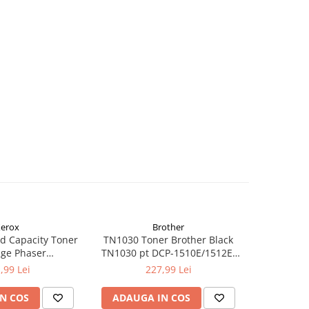
erox
Brother
d Capacity Toner
TN1030 Toner Brother Black
TN1090 T
dge Phaser
TN1030 pt DCP-1510E/1512E,
TN1090 p
kCentre 6515
HL-1110E/1112E ,1K
122
,99 Lei
227,99 Lei
N COS
ADAUGA IN COS
ADAUG