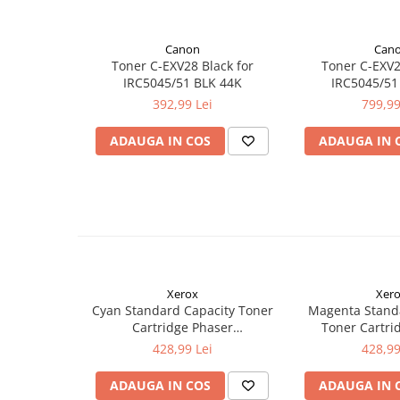
Canon
Can
Toner C-EXV28 Black for
Toner C-EXV2
IRC5045/51 BLK 44K
IRC5045/51
392,99 Lei
799,99
ADAUGA IN COS
ADAUGA IN 
Xerox
Xer
Cyan Standard Capacity Toner
Magenta Stand
Cartridge Phaser
Toner Cartri
6510/WorkCentre 6515
6510/WorkCe
428,99 Lei
428,99
ADAUGA IN COS
ADAUGA IN 