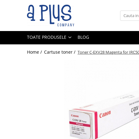
Toate Produsele
Benzi pentru etichete
TOATE PRODUSELE
BLOG
Cartuse de cerneala
Cartuse toner
Home /
Cartuse toner /
Toner C-EXV28 Magenta for IRC5
Colectoare toner rezidual
Kit mentenanta
Unitate cilindru (Drum unit)