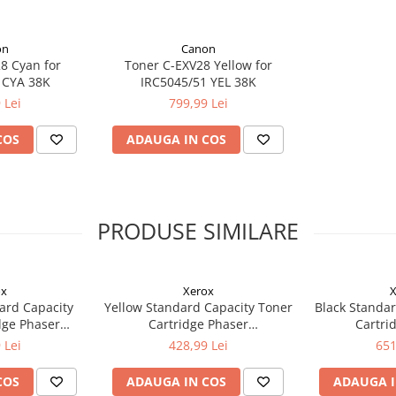
on
Canon
8 Cyan for
Toner C-EXV28 Yellow for
 CYA 38K
IRC5045/51 YEL 38K
 Lei
799,99 Lei
COS
ADAUGA IN COS
PRODUSE SIMILARE
ox
Xerox
X
ard Capacity
Yellow Standard Capacity Toner
Black Standar
dge Phaser
Cartridge Phaser
Cartri
ntre 6515
6510/WorkCentre 6515
6510/Wor
 Lei
428,99 Lei
651
COS
ADAUGA IN COS
ADAUGA I