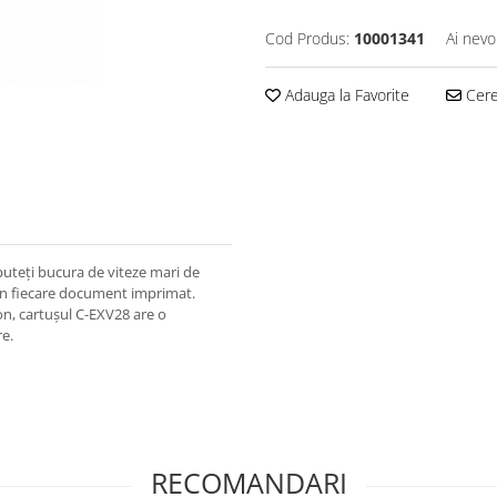
Cod Produs:
10001341
Ai nevo
Adauga la Favorite
Cere 
uteți bucura de viteze mari de
t în fiecare document imprimat.
non, cartușul C-EXV28 are o
re.
RECOMANDARI