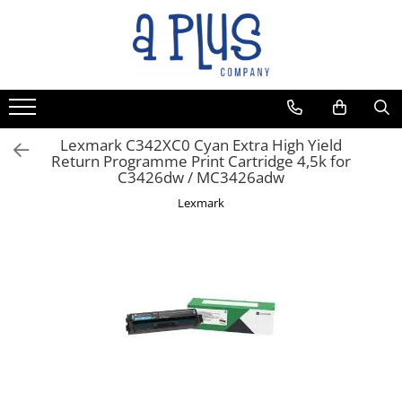
Toate Produsele
Benzi pentru etichete
Cartuse de cerneala
Cartuse toner
Lexmark C342XC0 Cyan Extra High Yield
Return Programme Print Cartridge 4,5k for
Colectoare toner rezidual
C3426dw / MC3426adw
Kit mentenanta
Lexmark
Unitate cilindru (Drum unit)