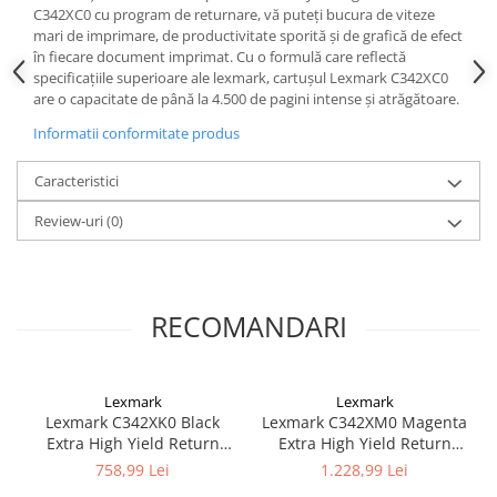
C342XC0 cu program de returnare, vă puteți bucura de viteze
mari de imprimare, de productivitate sporită și de grafică de efect
în fiecare document imprimat. Cu o formulă care reflectă
specificațiile superioare ale lexmark, cartușul Lexmark C342XC0
are o capacitate de până la 4.500 de pagini intense și atrăgătoare.
Informatii conformitate produs
Caracteristici
Review-uri
(0)
RECOMANDARI
Lexmark
Lexmark
Lexmark C342XK0 Black
Lexmark C342XM0 Magenta
Extra High Yield Return
Extra High Yield Return
Programme Print Cartridge
Programme Print Cartridge
758,99 Lei
1.228,99 Lei
4,5k for C3426dw /
4,5k for C3426dw /