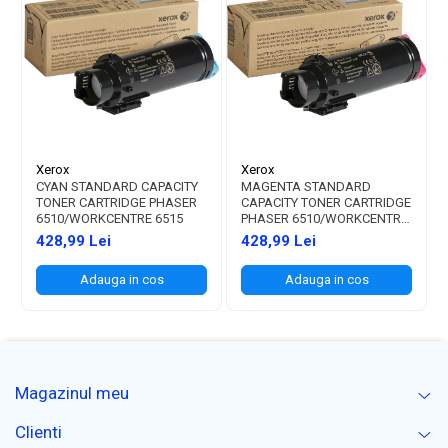
Xerox
Xerox
CYAN STANDARD CAPACITY
MAGENTA STANDARD
TONER CARTRIDGE PHASER
CAPACITY TONER CARTRIDGE
6510/WORKCENTRE 6515
PHASER 6510/WORKCENTRE
6515
428,99 Lei
428,99 Lei
Adauga in cos
Adauga in cos
Magazinul meu
Clienti