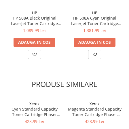
HP
HP
HP 508A Black Original
HP 508A Cyan Original
LaserJet Toner Cartridge
LaserJet Toner Cartridge
(6k)
(5k)
1.089,99 Lei
1.381,99 Lei
ADAUGA IN COS
ADAUGA IN COS
PRODUSE SIMILARE
Xerox
Xerox
Cyan Standard Capacity
Magenta Standard Capacity
Toner Cartridge Phaser
Toner Cartridge Phaser
6510/WorkCentre 6515
6510/WorkCentre 6515
428,99 Lei
428,99 Lei