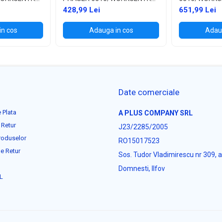
6515
428,99 Lei
651,99 Lei
in cos
Adauga in cos
Adaug
Date comerciale
 Plata
A PLUS COMPANY SRL
 Retur
J23/2285/2005
roduselor
RO15017523
e Retur
Sos. Tudor Vladimirescu nr 309, 
Domnesti, Ilfov
L