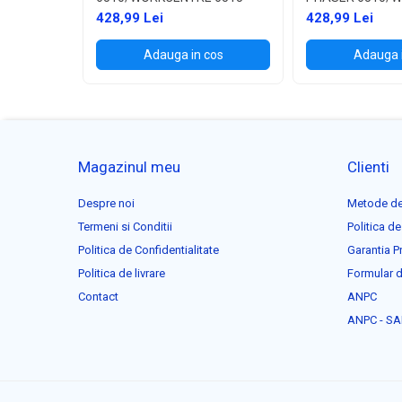
6515
428,99 Lei
428,99 Lei
Adauga in cos
Adauga 
Magazinul meu
Clienti
Despre noi
Metode de
Termeni si Conditii
Politica de
Politica de Confidentialitate
Garantia P
Politica de livrare
Formular d
Contact
ANPC
ANPC - SA