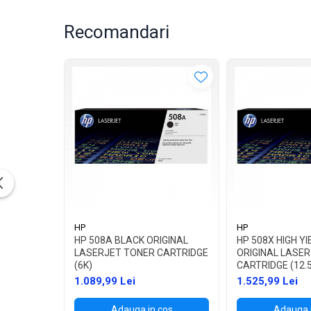
Recomandari
HP
HP
HP 508A BLACK ORIGINAL
HP 508X HIGH Y
LASERJET TONER CARTRIDGE
ORIGINAL LASE
(6K)
CARTRIDGE (12.
1.089,99 Lei
1.525,99 Lei
Adauga in cos
Adauga 