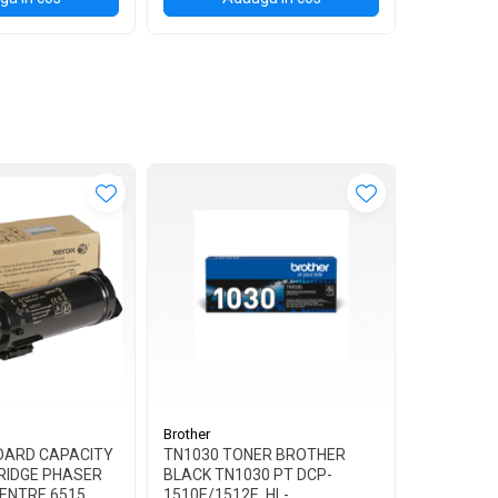
Brother
Brother
DARD CAPACITY
TN1030 TONER BROTHER
TN1090 T
RIDGE PHASER
BLACK TN1030 PT DCP-
BLACK TN
ENTRE 6515
1510E/1512E, HL-
1622W, HL