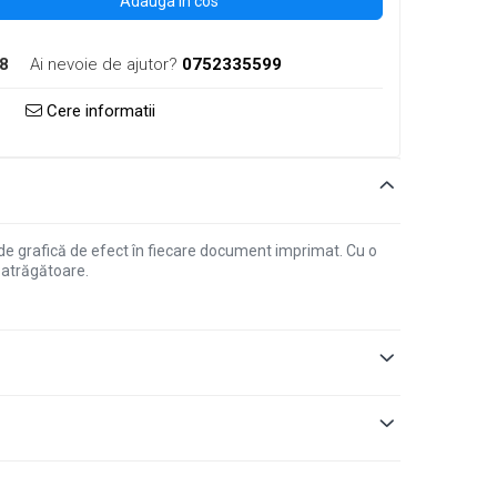
Adauga in cos
8
Ai nevoie de ajutor?
0752335599
Cere informatii
 de grafică de efect în fiecare document imprimat. Cu o
 atrăgătoare.