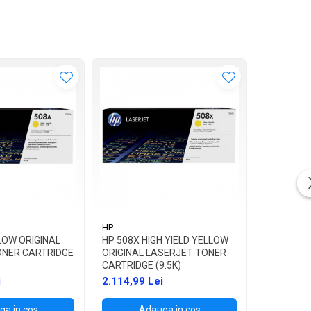
HP
HP
LOW ORIGINAL
HP 508X HIGH YIELD YELLOW
HP 508A 
ONER CARTRIDGE
ORIGINAL LASERJET TONER
LASERJET
CARTRIDGE (9.5K)
(5K)
i
2.114,99 Lei
1.381,99 
a in cos
Adauga in cos
Ad