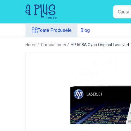
Toate Produsele
Toate Produsele
Blog
Benzi pentru etichete
Cartuse de cerneala
Home /
Cartuse toner /
HP 508A Cyan Original LaserJet 
Cartuse toner
Colectoare toner rezidual
Kit mentenanta
Unitate cilindru (Drum unit)