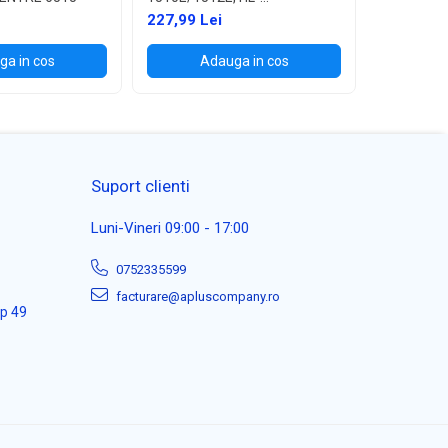
1110E/1112E ,1K
227,99 Lei
114,99 L
a in cos
Adauga in cos
Ad
Suport clienti
Luni-Vineri 09:00 - 17:00
0752335599
facturare@apluscompany.ro
ap 49