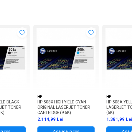
HP
HP
IELD BLACK
HP 508X HIGH YIELD CYAN
HP 508A YEL
RJET TONER
ORIGINAL LASERJET TONER
LASERJET T
5K)
CARTRIDGE (9.5K)
(5K)
2.114,99 Lei
1.381,99 Le
in cos
Adauga in cos
Adaug