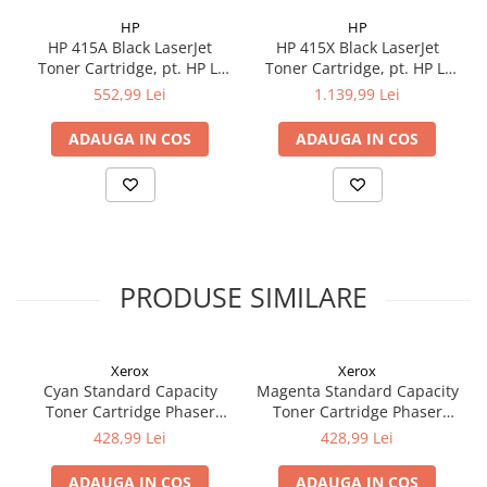
HP
HP
HP 415A Black LaserJet
HP 415X Black LaserJet
Toner Cartridge, pt. HP LJ
Toner Cartridge, pt. HP LJ
M454, M479; cap. 2.4k pag
M454, M479; cap. 7.5k pag
552,99 Lei
1.139,99 Lei
ADAUGA IN COS
ADAUGA IN COS
PRODUSE SIMILARE
Xerox
Xerox
Cyan Standard Capacity
Magenta Standard Capacity
Toner Cartridge Phaser
Toner Cartridge Phaser
6510/WorkCentre 6515
6510/WorkCentre 6515
428,99 Lei
428,99 Lei
ADAUGA IN COS
ADAUGA IN COS