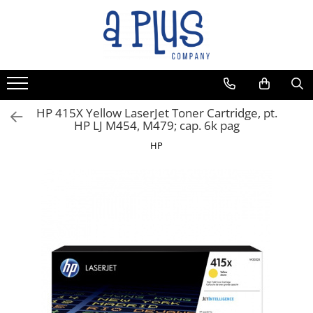
Toate Produsele
Benzi pentru etichete
Cartuse de cerneala
Cartuse toner
HP 415X Yellow LaserJet Toner Cartridge, pt.
HP LJ M454, M479; cap. 6k pag
Colectoare toner rezidual
HP
Kit mentenanta
Unitate cilindru (Drum unit)