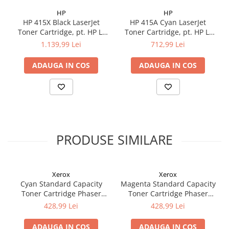
HP
HP
HP 415X Black LaserJet
HP 415A Cyan LaserJet
Toner Cartridge, pt. HP LJ
Toner Cartridge, pt. HP LJ
M454, M479; cap. 7.5k pag
M454, M479; cap. 2.1k pag
1.139,99 Lei
712,99 Lei
ADAUGA IN COS
ADAUGA IN COS
PRODUSE SIMILARE
Xerox
Xerox
Cyan Standard Capacity
Magenta Standard Capacity
Toner Cartridge Phaser
Toner Cartridge Phaser
6510/WorkCentre 6515
6510/WorkCentre 6515
428,99 Lei
428,99 Lei
ADAUGA IN COS
ADAUGA IN COS