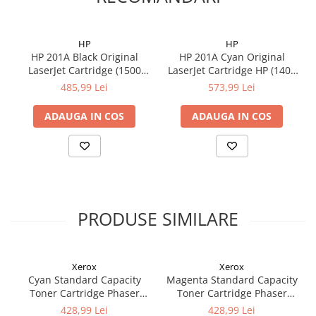
HP
HP
HP 201A Black Original
HP 201A Cyan Original
LaserJet Cartridge (1500
LaserJet Cartridge HP (1400
pag)
pag)
485,99 Lei
573,99 Lei
ADAUGA IN COS
ADAUGA IN COS
PRODUSE SIMILARE
Xerox
Xerox
Cyan Standard Capacity
Magenta Standard Capacity
Toner Cartridge Phaser
Toner Cartridge Phaser
6510/WorkCentre 6515
6510/WorkCentre 6515
428,99 Lei
428,99 Lei