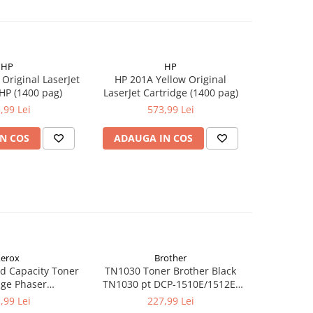
HP
HP
Original LaserJet
HP 201A Yellow Original
HP 201A
HP (1400 pag)
LaserJet Cartridge (1400 pag)
LaserJet 
,99 Lei
573,99 Lei
N COS
ADAUGA IN COS
ADAUG
erox
Brother
d Capacity Toner
TN1030 Toner Brother Black
TN1090 T
dge Phaser
TN1030 pt DCP-1510E/1512E,
TN1090 p
kCentre 6515
HL-1110E/1112E ,1K
122
,99 Lei
227,99 Lei