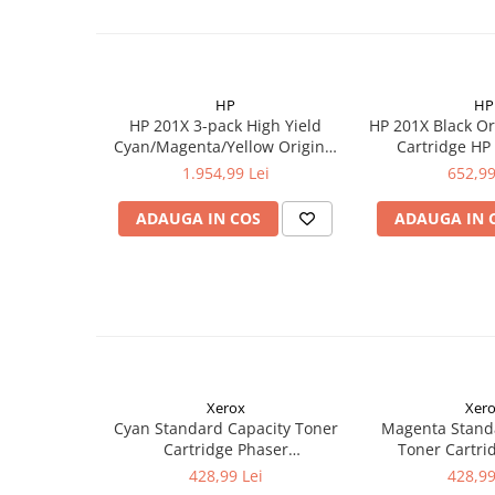
HP
HP
HP 201X 3-pack High Yield
HP 201X Black Or
Cyan/Magenta/Yellow Original
Cartridge HP
LaserJet Toner Cartridges
1.954,99 Lei
652,99
ADAUGA IN COS
ADAUGA IN 
Xerox
Xer
Cyan Standard Capacity Toner
Magenta Stand
Cartridge Phaser
Toner Cartri
6510/WorkCentre 6515
6510/WorkCe
428,99 Lei
428,99