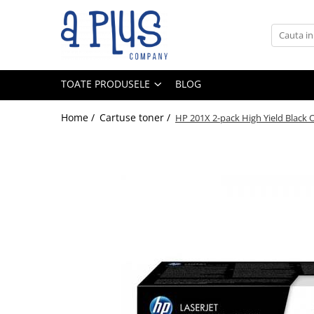
Toate Produsele
Benzi pentru etichete
TOATE PRODUSELE
BLOG
Cartuse de cerneala
Cartuse toner
Home /
Cartuse toner /
HP 201X 2-pack High Yield Black Or
Colectoare toner rezidual
Kit mentenanta
Unitate cilindru (Drum unit)