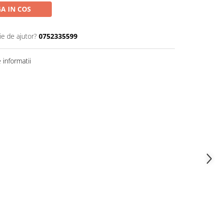
A IN COS
ie de ajutor?
0752335599
informatii