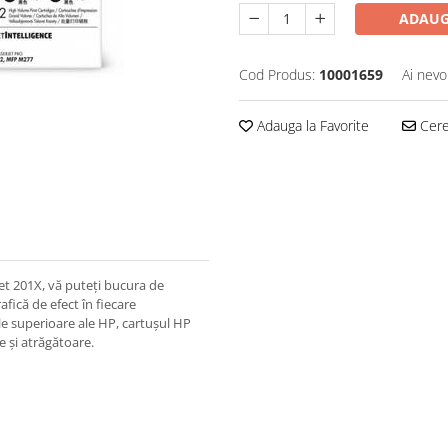
ADAUG
Cod Produs:
10001659
Ai nevo
Adauga la Favorite
Cere 
et 201X, vă puteți bucura de
fică de efect în fiecare
le superioare ale HP, cartușul HP
e și atrăgătoare.