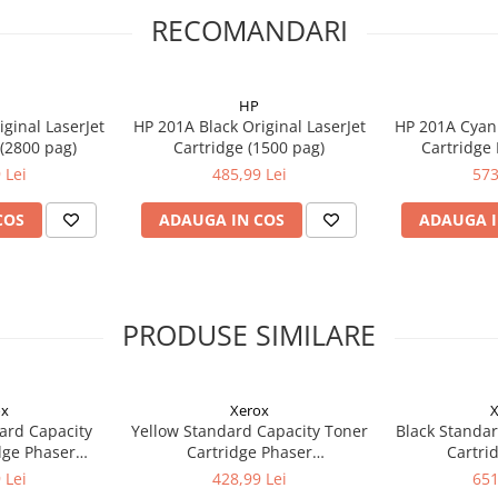
RECOMANDARI
HP
iginal LaserJet
HP 201A Black Original LaserJet
HP 201A Cyan 
 (2800 pag)
Cartridge (1500 pag)
Cartridge 
 Lei
485,99 Lei
573
COS
ADAUGA IN COS
ADAUGA I
PRODUSE SIMILARE
ox
Xerox
X
ard Capacity
Yellow Standard Capacity Toner
Black Standar
dge Phaser
Cartridge Phaser
Cartri
ntre 6515
6510/WorkCentre 6515
6510/Wor
 Lei
428,99 Lei
651