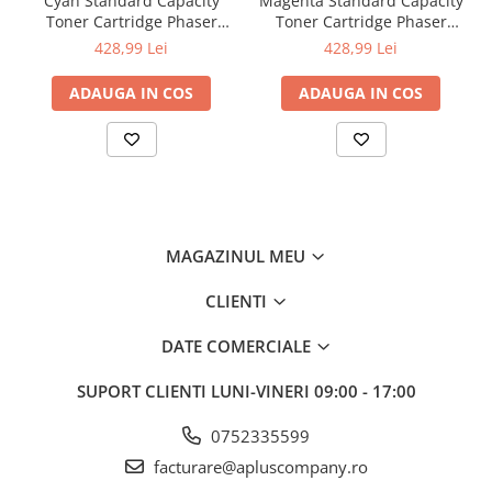
Cyan Standard Capacity
Magenta Standard Capacity
Toner Cartridge Phaser
Toner Cartridge Phaser
6510/WorkCentre 6515
6510/WorkCentre 6515
428,99 Lei
428,99 Lei
ADAUGA IN COS
ADAUGA IN COS
MAGAZINUL MEU
CLIENTI
DATE COMERCIALE
SUPORT CLIENTI
LUNI-VINERI 09:00 - 17:00
0752335599
facturare@apluscompany.ro