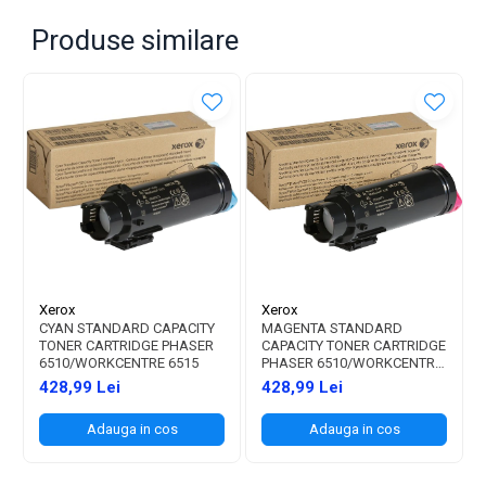
Produse similare
Xerox
Xerox
CYAN STANDARD CAPACITY
MAGENTA STANDARD
TONER CARTRIDGE PHASER
CAPACITY TONER CARTRIDGE
6510/WORKCENTRE 6515
PHASER 6510/WORKCENTRE
6515
428,99 Lei
428,99 Lei
Adauga in cos
Adauga in cos