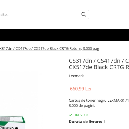
X317dn / CX417de / CX517de Black CRTG Return, 3.000 pag
CS317dn / CS417dn / C
CX517de Black CRTG Re
Lexmark
660,99 Lei
Cartuș de toner negru LEXMARK 71
3.000 de pagini.
IN STOC
Durata de livrare:
1