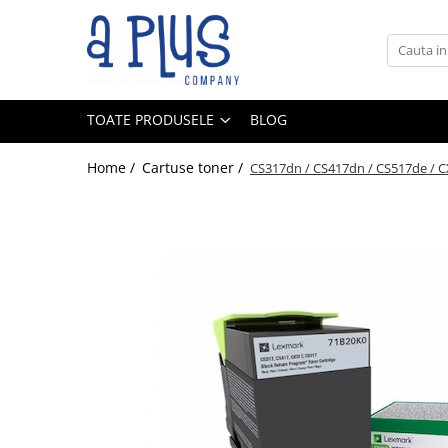
Toate Produsele
Benzi pentru etichete
TOATE PRODUSELE
BLOG
Cartuse de cerneala
Cartuse toner
Home /
Cartuse toner /
CS317dn / CS417dn / CS517de / C
Colectoare toner rezidual
Kit mentenanta
Unitate cilindru (Drum unit)