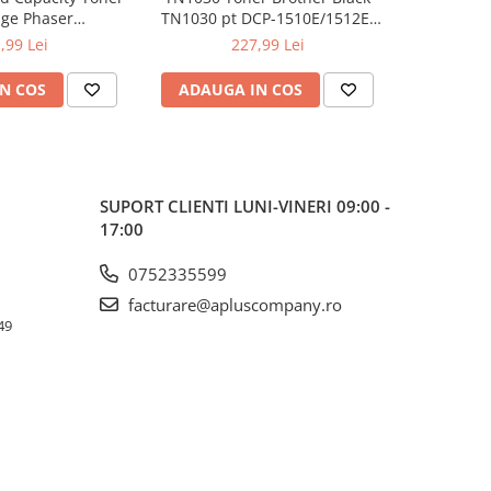
dge Phaser
TN1030 pt DCP-1510E/1512E,
TN1090 p
kCentre 6515
HL-1110E/1112E ,1K
122
,99 Lei
227,99 Lei
N COS
ADAUGA IN COS
ADAUG
SUPORT CLIENTI
LUNI-VINERI 09:00 -
17:00
0752335599
facturare@apluscompany.ro
49