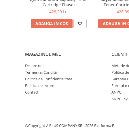
Cartridge Phaser
Toner Cartri
6510/WorkCentre 6515
6510/WorkCe
428,99 Lei
428,99
ADAUGA IN COS
ADAUGA IN 
MAGAZINUL MEU
CLIENTI
Despre noi
Metode de
Termeni si Conditii
Politica d
Politica de Confidentialitate
Garantia 
Politica de livrare
Formular 
Contact
ANPC
ANPC - SA
©Copyright A PLUS COMPANY SRL 2026
Platforma E-