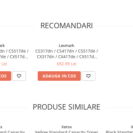
RECOMANDARI
ark
Lexmark
dn / CS517de /
CS317dn / CS417dn / CS517de /
7de / CX517de
CX317dn / CX417de / CX517de
urn, 2.300 pag
Cyan CRTG Return, 2.300 pag
 Lei
692,99 Lei
COS
ADAUGA IN COS
PRODUSE SIMILARE
ox
Xerox
X
ard Capacity
Yellow Standard Capacity Toner
Black Standar