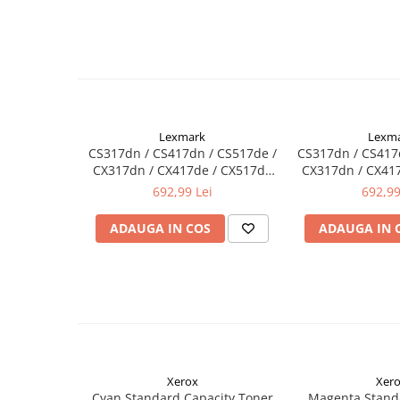
Lexmark
Lexm
CS317dn / CS417dn / CS517de /
CS317dn / CS417
CX317dn / CX417de / CX517de
CX317dn / CX41
Magenta CRTG Return, 2.300
Yellow CRTG Ret
692,99 Lei
692,99
pag
ADAUGA IN COS
ADAUGA IN 
Xerox
Xer
Cyan Standard Capacity Toner
Magenta Stand