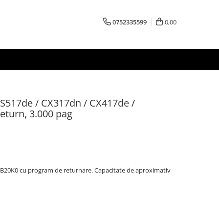
0752335599
0,00
S517de / CX317dn / CX417de /
turn, 3.000 pag
B20K0 cu program de returnare. Capacitate de aproximativ