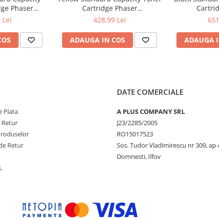
dge Phaser
Cartridge Phaser
Cartri
ntre 6515
6510/WorkCentre 6515
6510/Wor
 Lei
428,99 Lei
651
COS
ADAUGA IN COS
ADAUGA I
DATE COMERCIALE
 Plata
A PLUS COMPANY SRL
e Retur
J23/2285/2005
Produselor
RO15017523
de Retur
Sos. Tudor Vladimirescu nr 309, ap 
Domnesti, Ilfov
L