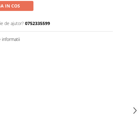
A IN COS
ie de ajutor?
0752335599
informatii