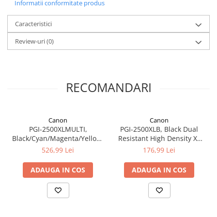
Informatii conformitate produs
Caracteristici
Review-uri
(0)
RECOMANDARI
Canon
Canon
PGI-2500XLMULTI,
PGI-2500XLB, Black Dual
Black/Cyan/Magenta/Yellow,
Resistant High Density XL
Maxify iB4050,
Ink Tank, Maxify iB4050,
526,99 Lei
176,99 Lei
MB5050/5350
MB5050/5350
ADAUGA IN COS
ADAUGA IN COS