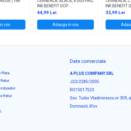
RIDGE (16K
CERNEALA, BLACK, 6.000 PAG,
CERNEALA, CY
INK BENEFIT DCP-
INK BENEFIT 
T300/T500W/T700W
T300/T500W
44,99 Lei
33,99 Lei
in cos
Adauga in cos
Adaug
Date comerciale
 Plata
A PLUS COMPANY SRL
 Retur
J23/2285/2005
roduselor
RO15017523
e Retur
Sos. Tudor Vladimirescu nr 309, 
Domnesti, Ilfov
L