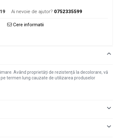
19
Ai nevoie de ajutor?
0752335599
Cere informatii
rimare. Având proprietăți de rezistență la decolorare, vă
e pe termen lung cauzate de utilizarea produselor