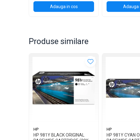
Adauga in cos
Adauga 
Produse similare
HP
HP
HP 981Y BLACK ORIGINAL
HP 981Y CYAN O