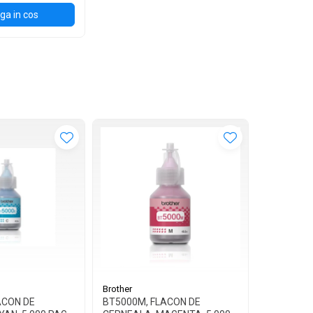
a in cos
Brother
Brother
ACON DE
BT5000M, FLACON DE
BT5000Y,