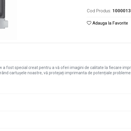
Cod Produs:
1000013
Adauga la Favorite
a fost special creat pentru a vă oferi imagini de calitate la fiecare imp
părând cartușele noastre, vă protejați imprimanta de potențiale problem