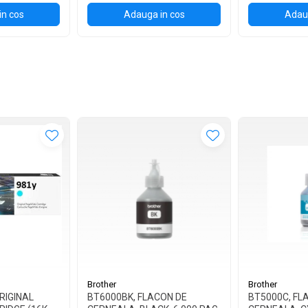
in cos
Adauga in cos
Adaug
Brother
Brother
RIGINAL
BT6000BK, FLACON DE
BT5000C, FL