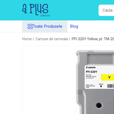
Toate Produsele
Toate Produsele
Blog
Benzi pentru etichete
Cartuse de cerneala
Home /
Cartuse de cerneala /
PFI-320Y Yellow, pt. TM-
Cartuse toner
Colectoare toner rezidual
Kit mentenanta
Unitate cilindru (Drum unit)