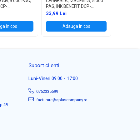
AN, 5.000 PAG,
CERNEALA, MAGENTA, 5.000
CERNEALA,
DCP-
PAG, INK BENEFIT DCP-
PAG, INK 
/T700W
T300/T500W/T700W
T300/T5
33,99 Lei
33,99 Lei
a in cos
Adauga in cos
Ad
Suport clienti
Luni-Vineri 09:00 - 17:00
0752335599
facturare@apluscompany.ro
ap 49