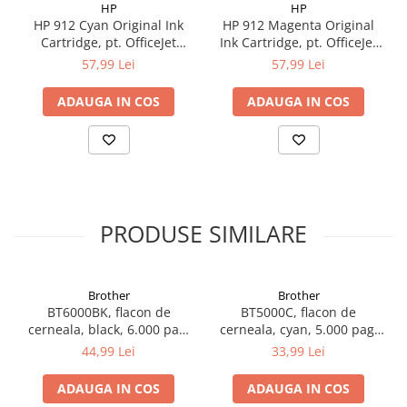
HP
HP
HP 912 Cyan Original Ink
HP 912 Magenta Original
Cartridge, pt. OfficeJet
Ink Cartridge, pt. OfficeJet
8013/8023, cap. 315 pag
8013/8023, cap.315 pag
57,99 Lei
57,99 Lei
ADAUGA IN COS
ADAUGA IN COS
PRODUSE SIMILARE
Brother
Brother
BT6000BK, flacon de
BT5000C, flacon de
cerneala, black, 6.000 pag,
cerneala, cyan, 5.000 pag,
Ink Benefit DCP-
Ink Benefit DCP-
44,99 Lei
33,99 Lei
T300/T500W/T700W
T300/T500W/T700W
ADAUGA IN COS
ADAUGA IN COS