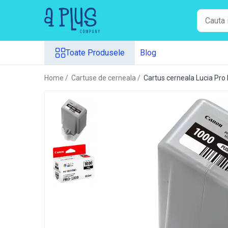
Toate Produsele
Toate Produsele
Blog
Benzi pentru etichete
Cartuse de cerneala
Home /
Cartuse de cerneala /
Cartus cerneala Lucia P
Cartuse toner
Colectoare toner rezidual
Kit mentenanta
Unitate cilindru (Drum unit)