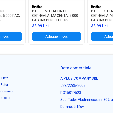
Brother
Brother
N DE
BT5000M, FLACON DE
BT5000Y, FL
, 5.000 PAG,
CERNEALA, MAGENTA, 5.000
CERNEALA, Y
-
PAG, INK BENEFIT DCP-
PAG, INK BEN
700W
T300/T500W/T700W
T300/T500W
33,99 Lei
33,99 Lei
in cos
Adauga in cos
Adaug
Date comerciale
 Plata
A PLUS COMPANY SRL
 Retur
J23/2285/2005
roduselor
RO15017523
e Retur
Sos. Tudor Vladimirescu nr 309, 
Domnesti, Ilfov
L