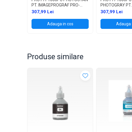
PT. IMAGEPROGRAF PRO-
PHOTOGRAY PT.
1000
IMAGEPROGRAF
307,99 Lei
307,99 Lei
Adauga in cos
Adauga 
Produse similare