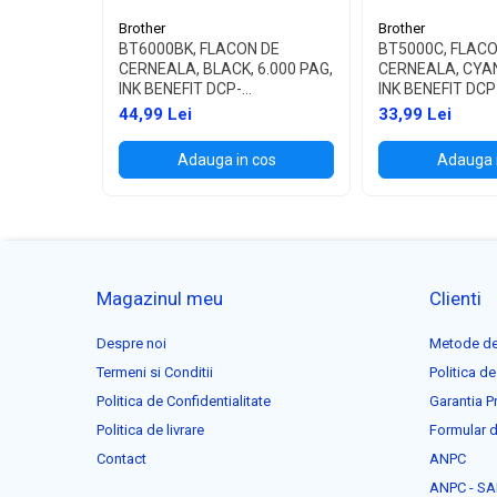
Brother
Brother
BT6000BK, FLACON DE
BT5000C, FLACO
CERNEALA, BLACK, 6.000 PAG,
CERNEALA, CYAN
INK BENEFIT DCP-
INK BENEFIT DCP
T300/T500W/T700W
T300/T500W/T
44,99 Lei
33,99 Lei
Adauga in cos
Adauga 
Magazinul meu
Clienti
Despre noi
Metode de
Termeni si Conditii
Politica de
Politica de Confidentialitate
Garantia P
Politica de livrare
Formular d
Contact
ANPC
ANPC - SA