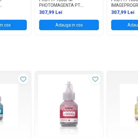
PHOTOMAGENTA PT.
IMAGEPROGR
 PRO-1000
IMAGEPROGRAF PRO-1000
307,99 Lei
307,99 Lei
in cos
Adauga in cos
Adaug