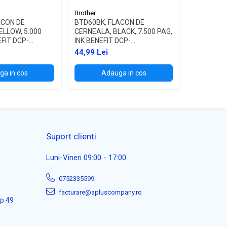
Brother
Brother
ACON DE
BTD60BK, FLACON DE
LC1000BK
ELLOW, 5.000
CERNEALA, BLACK, 7.500 PAG,
DCP-130C
EFIT DCP-
INK BENEFIT DCP-
240C/440
/T700W
T310/T510W/T710W, MFC-
350C/560
44,99 Lei
127,99 L
T910DW
465CN
a in cos
Adauga in cos
Ad
Suport clienti
Luni-Vineri 09:00 - 17:00
0752335599
facturare@apluscompany.ro
ap 49