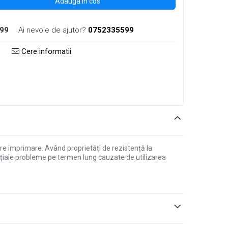
Adauga in cos
99
Ai nevoie de ajutor?
0752335599
Cere informatii
re imprimare. Având proprietăți de rezistență la
ențiale probleme pe termen lung cauzate de utilizarea