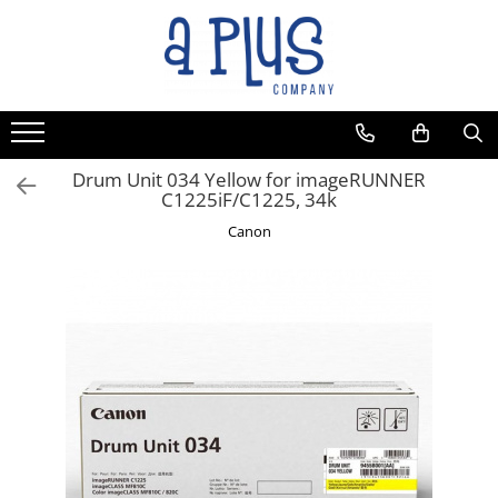
Toate Produsele
Benzi pentru etichete
Cartuse de cerneala
Cartuse toner
Drum Unit 034 Yellow for imageRUNNER
C1225iF/C1225, 34k
Colectoare toner rezidual
Canon
Kit mentenanta
Unitate cilindru (Drum unit)