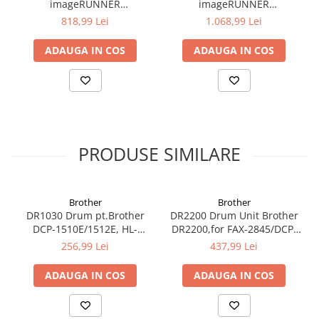
imageRUNNER
imageRUNNER
C1225iF/C1225, 32.5k
C1225iF/C1225, 34k
818,99 Lei
1.068,99 Lei
ADAUGA IN COS
ADAUGA IN COS
PRODUSE SIMILARE
Brother
Brother
DR1030 Drum pt.Brother
DR2200 Drum Unit Brother
DCP-1510E/1512E, HL-
DR2200,for FAX-2845/DCP-
1110E/1112E, 10k
7060D/DCP-7065DN/DCP-
256,99 Lei
437,99 Lei
7070DW/DCP-
7055/DCP7055W/HL2240D/HL22
ADAUGA IN COS
ADAUGA IN COS
2135W 12K